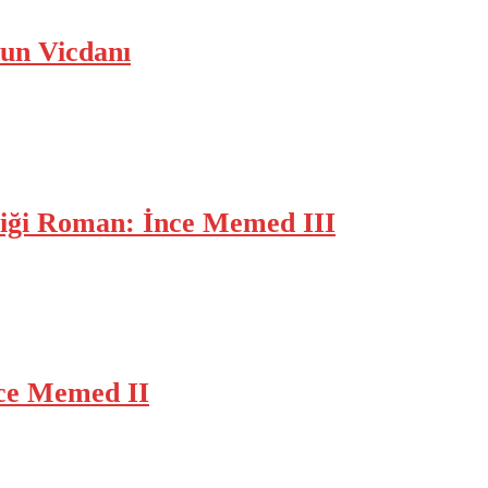
un Vicdanı
tiği Roman: İnce Memed III
nce Memed II