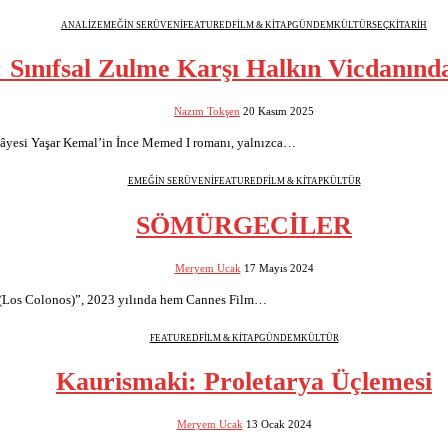
ANALİZ
EMEĞİN SERÜVENİ
FEATURED
FİLM & KİTAP
GÜNDEM
KÜLTÜR
SEÇKİ
TARİH
Sınıfsal Zulme Karşı Halkın Vicdanınd
Nazım Tokşen
20 Kasım 2025
kâyesi Yaşar Kemal’in İnce Memed I romanı, yalnızca…
EMEĞİN SERÜVENİ
FEATURED
FİLM & KİTAP
KÜLTÜR
SÖMÜRGECİLER
Meryem Ucak
17 Mayıs 2024
r (Los Colonos)”, 2023 yılında hem Cannes Film…
FEATURED
FİLM & KİTAP
GÜNDEM
KÜLTÜR
Kaurismaki: Proletarya Üçlemesi
Meryem Ucak
13 Ocak 2024