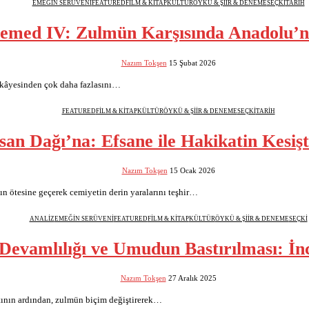
EMEĞİN SERÜVENİ
FEATURED
FİLM & KİTAP
KÜLTÜR
ÖYKÜ & ŞİİR & DENEME
SEÇKİ
TARİH
emed IV: Zulmün Karşısında Anadolu’n
Nazım Tokşen
15 Şubat 2026
ikâyesinden çok daha fazlasını…
FEATURED
FİLM & KİTAP
KÜLTÜR
ÖYKÜ & ŞİİR & DENEME
SEÇKİ
TARİH
an Dağı’na: Efsane ile Hakikatin Kesiş
Nazım Tokşen
15 Ocak 2026
ğın ötesine geçerek cemiyetin derin yaralarını teşhir…
ANALİZ
EMEĞİN SERÜVENİ
FEATURED
FİLM & KİTAP
KÜLTÜR
ÖYKÜ & ŞİİR & DENEME
SEÇKİ
Devamlılığı ve Umudun Bastırılması: İ
Nazım Tokşen
27 Aralık 2025
ntının ardından, zulmün biçim değiştirerek…