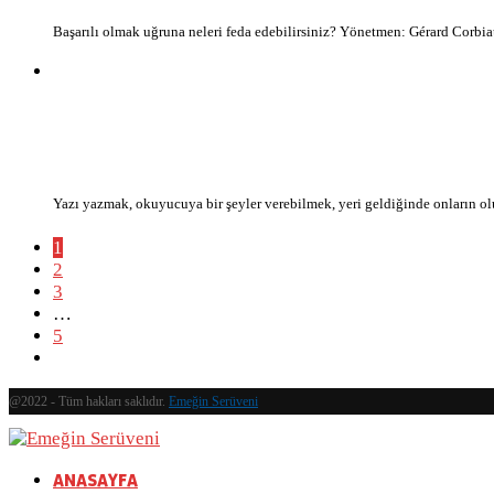
Başarılı olmak uğruna neleri feda edebilirsiniz? Yönetmen: Gérard Cor
Yazı yazmak, okuyucuya bir şeyler verebilmek, yeri geldiğinde onların
1
2
3
…
5
@2022 - Tüm hakları saklıdır.
Emeğin Serüveni
ANASAYFA