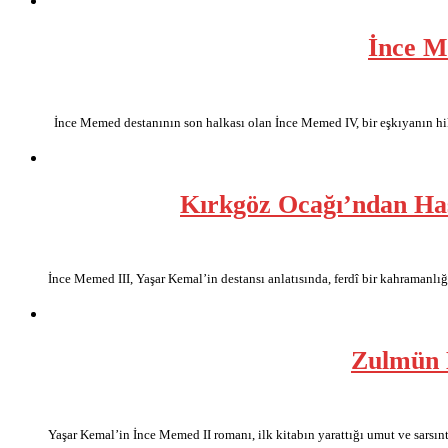
İnce M
İnce Memed destanının son halkası olan İnce Memed IV, bir eşkıyanın h
Kırkgöz Ocağı’ndan Has
İnce Memed III, Yaşar Kemal’in destansı anlatısında, ferdî bir kahramanlı
Zulmün 
Yaşar Kemal’in İnce Memed II romanı, ilk kitabın yarattığı umut ve sarsı