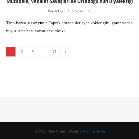
Mücadele, Vekâlet Savaşları ve Ortadoğu’nun Diyalektiği
Hayati Uçar
5 Nisan 2026
Tarih bazen sessiz yürür. Toprak altında ilerleyen kökler gibi, görünmeden
büyür. Ama bazı zamanlar vardır ki…
1
2
3
…
25
@2022 - Tüm hakları saklıdır.
Emeğin Serüveni