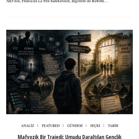
AfD’nin, Fransa’da Le Pen hareketinin, İngiltere’de Reform…
ANALİZ
FEATURED
GÜNDEM
SEÇKİ
TARİH
Mafyozik Bir Trajedi: Umudu Daraltılan Gençlik