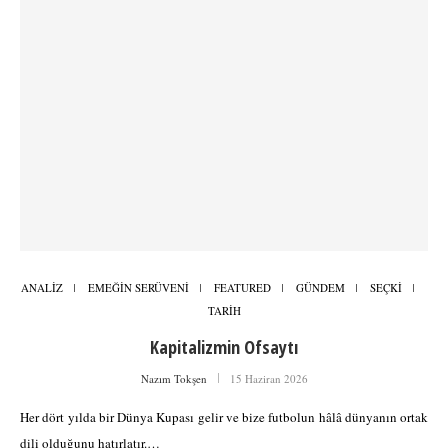
ANALİZ
EMEĞİN SERÜVENİ
FEATURED
GÜNDEM
SEÇKİ
TARİH
Kapitalizmin Ofsaytı
Nazım Tokşen
15 Haziran 2026
Her dört yılda bir Dünya Kupası gelir ve bize futbolun hâlâ dünyanın ortak
dili olduğunu hatırlatır.…