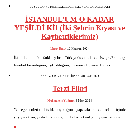
DUYGULAR VE İNSANLAR
EMEĞİN SERÜVENİ
FEATURED
SEÇKİ
İSTANBUL’UM O KADAR
YEŞİLDİ Kİ! (İki Şehrin Kıyası ve
Kaybettiklerimiz)
Murat Bulut
12 Haziran 2024
İki ülkenin, iki farklı şehri. Türkiye/İstanbul ve İsviçre/Fribourg.
İstanbul büyüdüğüm, âşık olduğum, bir zamanlar, yani develer…
ANALİZ
DUYGULAR VE İNSANLAR
FEATURED
Terzi Fikri
Muhammet Yıldırım
4 Mart 2024
Ya egemenlerin kiralık uşaklığını yapacaktım ve refah içinde
yaşayacaktım, ya da halkımın gönüllü hizmetkârlığını yapacaktım ve…