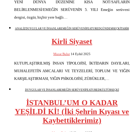
YENİ DÜNYA DÜZENİNE KISA NOT/SAFLARIN
BELİRLENMESİ/EMEĞİN SERÜVENİN 5. YILI Emeğin serüveni
dergisi, özgür, hiçbir yere bağlı…
ANALİZ
DUYGULAR VE İNSANLAR
EMEĞİN SERÜVENİ
FEATURED
GÜNDEM
SEÇKİ
TARİH
Kirli Siyaset
Murat Bulut
14 Eylül 2025
KUTUPLAŞTIRILMIŞ İNSAN TİPOLOJİSİ, İKTİDARIN DAYILARI,
MUHALEFETİN AMCALARI VE TEYZELERİ, TOPLUM VE YIĞIN
KARŞILAŞTIRMASI, YIĞIN PSİKOLOJİSİ, ZÜBÜKLER,…
DUYGULAR VE İNSANLAR
EMEĞİN SERÜVENİ
FEATURED
KÜLTÜR
SEÇKİ
İSTANBUL’UM O KADAR
YEŞİLDİ Kİ! (İki Şehrin Kıyası ve
Kaybettiklerimiz)