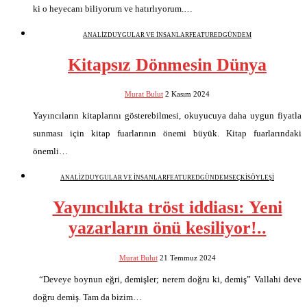
ki o heyecanı biliyorum ve hatırlıyorum.…
ANALİZ
DUYGULAR VE İNSANLAR
FEATURED
GÜNDEM
Kitapsız Dönmesin Dünya
Murat Bulut
2 Kasım 2024
Yayıncıların kitaplarını gösterebilmesi, okuyucuya daha uygun fiyatla
sunması için kitap fuarlarının önemi büyük. Kitap fuarlarındaki
önemli…
ANALİZ
DUYGULAR VE İNSANLAR
FEATURED
GÜNDEM
SEÇKİ
SÖYLEŞİ
Yayıncılıkta tröst iddiası: Yeni
yazarların önü kesiliyor!..
Murat Bulut
21 Temmuz 2024
“Deveye boynun eğri, demişler; nerem doğru ki, demiş” Vallahi deve
doğru demiş. Tam da bizim…