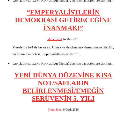
ANALİZ
DUYGULAR VE İNSANLAR
EMEĞİN SERÜVENİ
FEATURED
GÜNDEM
SEÇKİ
TARİH
“EMPERYALİSTLERİN
DEMOKRASİ GETİRECEĞİNE
İNANMAK!”
Murat Bulut
14 Mart 2026
Meselenin özü de bu zaten. Olmak ya da olmamak durumuna evrilebilir,
bu inanma meselesi. Emperyalistlerin derdinin…
ANALİZ
DUYGULAR VE İNSANLAR
EMEĞİN SERÜVENİ
FEATURED
GÜNDEM
SEÇKİ
TARİH
YENİ DÜNYA DÜZENİNE KISA
NOT/SAFLARIN
BELİRLENMESİ/EMEĞİN
SERÜVENİN 5. YILI
Murat Bulut
6 Ocak 2026