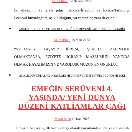
Murat Bulut
12 Haziran 2025
İki ülkenin, iki farklı şehri. Türkiye/İstanbul ve İsviçre/Fribourg.
İstanbul büyüdüğüm, âşık olduğum, bir zamanlar, yani develer…
ANALİZ
DUYGULAR VE İNSANLAR
EMEĞİN SERÜVENİ
FEATURED
GÜNDEM
TARİH
Murat Bulut
15 Mart 2025
“VİCDANSIZ YAŞAYIP İĞRENÇ ŞEKİLDE ZALİMDEN
OLMAKTANSA, EZİYETE UĞRAYIP MAZLUMUN YANINDA
OLMAK HAYATIMIZIN VE VAROLUŞUMUZUN EN ONURLU…
ANALİZ
DUYGULAR VE İNSANLAR
EMEĞİN SERÜVENİ
FEATURED
GÜNDEM
SEÇKİ
EMEĞİN SERÜVENİ 4.
YAŞINDA/ YENİ DÜNYA
DÜZENİ-KATLİAMLAR ÇAĞI
Murat Bulut
1 Ocak 2025
Emeğin Serüveni, ilk kez e-dergi olarak yayınlandığında ve öncesinde