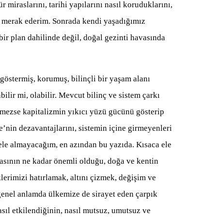
 miraslarını, tarihi yapılarını nasıl koruduklarını,
nı merak ederim. Sonrada kendi yaşadığımız
 bir plan dahilinde değil, doğal gezinti havasında
göstermiş, korumuş, bilinçli bir yaşam alanı
lir mi, olabilir. Mevcut bilinç ve sistem çarkı
emezse kapitalizmin yıkıcı yüzü gücünü gösterip
re’nin dezavantajlarını, sistemin içine girmeyenleri
k ele almayacağım, en azından bu yazıda. Kısaca ele
asının ne kadar önemli olduğu, doğa ve kentin
lerimizi hatırlamak, altını çizmek, değişim ve
genel anlamda ülkemize de sirayet eden çarpık
sıl etkilendiğinin, nasıl mutsuz, umutsuz ve