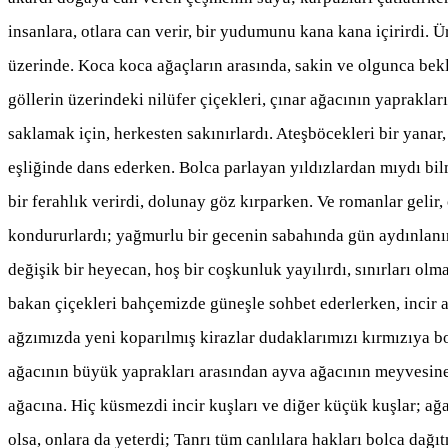
insanlara, otlara can verir, bir yudumunu kana kana içirirdi. Ü
üzerinde. Koca koca ağaçların arasında, sakin ve olgunca bek
göllerin üzerindeki nilüfer çiçekleri, çınar ağacının yapraklar
saklamak için, herkesten sakınırlardı. Ateşböcekleri bir yanar,
eşliğinde dans ederken. Bolca parlayan yıldızlardan mıydı bi
bir ferahlık verirdi, dolunay göz kırparken. Ve romanlar gelir,
kondururlardı; yağmurlu bir gecenin sabahında gün aydınlanır
değişik bir heyecan, hoş bir coşkunluk yayılırdı, sınırları o
bakan çiçekleri bahçemizde güneşle sohbet ederlerken, incir a
ağzımızda yeni koparılmış kirazlar dudaklarımızı kırmızıya b
ağacının büyük yaprakları arasından ayva ağacının meyvesine 
ağacına. Hiç küsmezdi incir kuşları ve diğer küçük kuşlar; a
olsa, onlara da yeterdi; Tanrı tüm canlılara hakları bolca dağıt