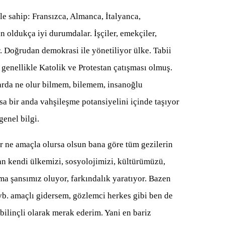
e sahip: Fransızca, Almanca, İtalyanca,
n oldukça iyi durumdalar. İşçiler, emekçiler,
ar. Doğrudan demokrasi ile yönetiliyor ülke. Tabii
i genellikle Katolik ve Protestan çatışması olmuş.
arda ne olur bilmem, bilemem, insanoğlu
ursa bir anda vahşileşme potansiyelini içinde taşıyor
genel bilgi.
her ne amaçla olursa olsun bana göre tüm gezilerin
dan kendi ülkemizi, sosyolojimizi, kültürümüzü,
ma şansımız oluyor, farkındalık yaratıyor. Bazen
ş vb. amaçlı gidersem, gözlemci herkes gibi ben de
bilinçli olarak merak ederim. Yani en bariz