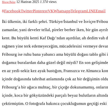
12 Haziran 2025
1.374
views
Murat Bulut
8
Facebook
Twitter
Pinterest
VK
Whatsapp
Telegram
LINE
Email
İki ülkenin, iki farklı şehri. Türkiye/İstanbul ve İsviçre/Fri
zamanlar, yani develer tellal, pireler berber iken, bir gün 
kent. Bu büyülü kenti Kaf Dağı’ndan aşırdılar, ah dedim vah
rağmen yine terk edemeyeceğim, mücadelesini vermeye devam
Fribourg ise ruhu bana yabancı ama büyülü doğası tablo gibi i
doğamız buralardan daha güzel değil miydi? En son gelişimden
en az yedi-sekiz kez ayak bastığım, Fransızca ve Almanca konu
içinde doğasında tahribat anlamında çok az bir değişimin old
Fribourg’a bir ağaca muhtaç, bir çiçeğe dokunamamış, onların 
içinde, koca bir gökyüzündeki parçalı beyaz bulutların altında,
çektirmiştim. O fotoğrafa bakınca çocukluğumun geçtiği eski 