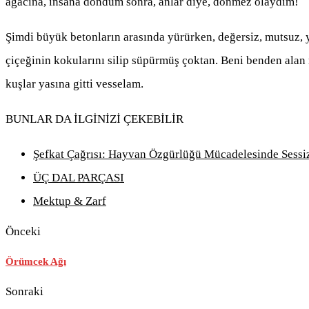
ağacına, insana döndüm sonra, anlar diye, dönmez olaydım!
Şimdi büyük betonların arasında yürürken, değersiz, mutsuz, y
çiçeğinin kokularını silip süpürmüş çoktan. Beni benden alan r
kuşlar yasına gitti vesselam.
BUNLAR DA İLGİNİZİ ÇEKEBİLİR
Şefkat Çağrısı: Hayvan Özgürlüğü Mücadelesinde Sessiz
ÜÇ DAL PARÇASI
Mektup & Zarf
Önceki
Örümcek Ağı
Sonraki