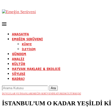
ANASAYFA
EMEĞİN SERÜVENİ
KÜNYE
İLETİŞİM
GÜNDEM
ANALİZ
KÜLTÜR
HAYVAN HAKLARI & EKOLOJİ
SÖYLEŞİ
KADRAJ
DUYGULAR VE İNSANLAR
EMEĞİN SERÜVENİ
FEATURED
KÜLTÜR
SEÇKİ
İSTANBUL’UM O KADAR YEŞİLDİ Kİ! (İk