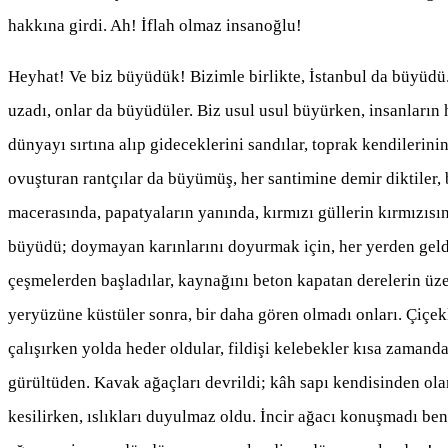
hakkına girdi. Ah! İflah olmaz insanoğlu!
Heyhat! Ve biz büyüdük! Bizimle birlikte, İstanbul da büyüdü
uzadı, onlar da büyüdüler. Biz usul usul büyürken, insanların 
dünyayı sırtına alıp gideceklerini sandılar, toprak kendilerin
ovuşturan rantçılar da büyümüş, her santimine demir diktiler,
macerasında, papatyaların yanında, kırmızı güllerin kırmızısı
büyüdü; doymayan karınlarını doyurmak için, her yerden geldile
çeşmelerden başladılar, kaynağını beton kapatan derelerin üze
yeryüzüne küstüler sonra, bir daha gören olmadı onları. Çiçek
çalışırken yolda heder oldular, fildişi kelebekler kısa zamanda 
gürültüden. Kavak ağaçları devrildi; kâh sapı kendisinden olan 
kesilirken, ıslıkları duyulmaz oldu. İncir ağacı konuşmadı be