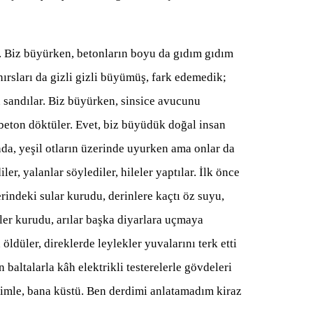
. Biz büyürken, betonların boyu da gıdım gıdım
hırsları da gizli gizli büyümüş, fark edemedik;
in sandılar. Biz büyürken, sinsice avucunu
 beton döktüler. Evet, biz büyüdük doğal insan
nda, yeşil otların üzerinde uyurken ama onlar da
r, yalanlar söylediler, hileler yaptılar. İlk önce
rindeki sular kurudu, derinlere kaçtı öz suyu,
ler kurudu, arılar başka diyarlara uçmaya
öldüler, direklerde leylekler yuvalarını terk etti
baltalarla kâh elektrikli testerelerle gövdeleri
nimle, bana küstü. Ben derdimi anlatamadım kiraz