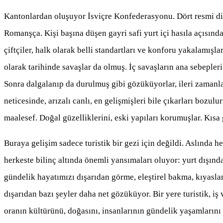
Kantonlardan oluşuyor İsviçre Konfederasyonu. Dört resmi dil
Romanşça. Kişi başına düşen gayri safi yurt içi hasıla açısında
çiftçiler, halk olarak belli standartları ve konforu yakalamışl
olarak tarihinde savaşlar da olmuş. İç savaşların ana sebepler
Sonra dalgalanıp da durulmuş gibi gözüküyorlar, ileri zamanl
neticesinde, arızalı canlı, en gelişmişleri bile çıkarları bozul
maalesef. Doğal güzelliklerini, eski yapıları korumuşlar. Kısa 
Buraya gelişim sadece turistik bir gezi için değildi. Aslında 
herkeste bilinç altında önemli yansımaları oluyor: yurt dışın
gündelik hayatımızı dışarıdan görme, eleştirel bakma, kıyasla
dışarıdan bazı şeyler daha net gözüküyor. Bir yere turistik, i
oranın kültürünü, doğasını, insanlarının gündelik yaşamlarını 