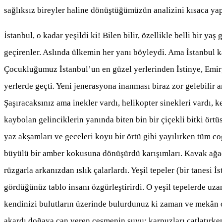
sağlıksız bireyler haline dönüştüğümüzün analizini kısaca y
İstanbul, o kadar yeşildi ki! Bilen bilir, özellikle belli bir y
geçirenler. Aslında ülkemin her yanı böyleydi. Ama İstanbul k
Çocukluğumuz İstanbul’un en güzel yerlerinden İstinye, Emirga
yerlerde geçti. Yeni jenerasyona inanması biraz zor gelebilir a
Şaşıracaksınız ama inekler vardı, helikopter sinekleri vardı
kaybolan gelinciklerin yanında biten bin bir çiçekli bitki örtü
yaz akşamları ve geceleri koyu bir örtü gibi yayılırken tüm c
büyülü bir amber kokusuna dönüşürdü karışımları. Kavak ağaçl
rüzgarla arkanızdan ıslık çalarlardı. Yeşil tepeler (bir tanesi 
gördüğünüz tablo insanı özgürleştirirdi. O yeşil tepelerde uza
kendinizi bulutların üzerinde bulurdunuz ki zaman ve mekân o
akardı doğaya can veren çeşmenin suyu; karpuzları çatlatırken