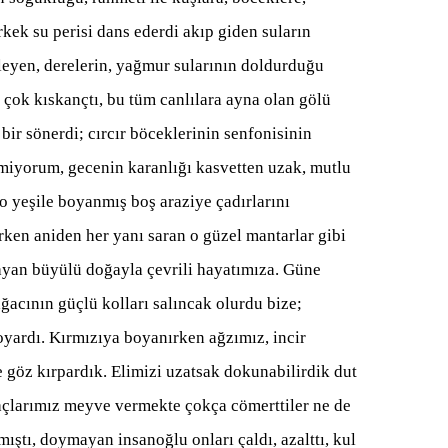
rkek su perisi dans ederdi akıp giden suların
leyen, derelerin, yağmur sularının doldurduğu
ı çok kıskançtı, bu tüm canlılara ayna olan gölü
 bir sönerdi; cırcır böceklerinin senfonisinin
lmiyorum, gecenin karanlığı kasvetten uzak, mutlu
 o yeşile boyanmış boş araziye çadırlarını
ken aniden her yanı saran o güzel mantarlar gibi
lmayan büyülü doğayla çevrili hayatımıza. Güne
ğacının güçlü kolları salıncak olurdu bize;
oyardı. Kırmızıya boyanırken ağzımız, incir
göz kırpardık. Elimizi uzatsak dokunabilirdik dut
ğaçlarımız meyve vermekte çokça cömerttiler ne de
mıştı, doymayan insanoğlu onları çaldı, azalttı, kul