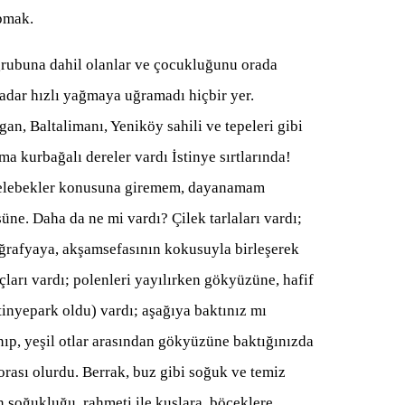
apmak.
aş grubuna dahil olanlar ve çocukluğunu orada
adar hızlı yağmaya uğramadı hiçbir yer.
n, Baltalimanı, Yeniköy sahili ve tepeleri gibi
ma kurbağalı dereler vardı İstinye sırtlarında!
, kelebekler konusuna giremem, dayanamam
süne. Daha da ne mi vardı? Çilek tarlaları vardı;
oğrafyaya, akşamsefasının kokusuyla birleşerek
arı vardı; polenleri yayılırken gökyüzüne, hafif
İstinyepark oldu) vardı; aşağıya baktınız mı
nıp, yeşil otlar arasından gökyüzüne baktığınızda
rası olurdu. Berrak, buz gibi soğuk ve temiz
 soğukluğu, rahmeti ile kuşlara, böceklere,