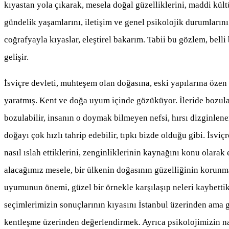
kıyastan yola çıkarak, mesela doğal güzelliklerini, maddi kültür
gündelik yaşamlarını, iletişim ve genel psikolojik durumları
coğrafyayla kıyaslar, eleştirel bakarım. Tabii bu gözlem, belli
gelişir.
İsviçre devleti, muhteşem olan doğasına, eski yapılarına özen 
yaratmış. Kent ve doğa uyum içinde gözüküyor. İleride bozulabi
bozulabilir, insanın o doymak bilmeyen nefsi, hırsı dizginlen
doğayı çok hızlı tahrip edebilir, tıpkı bizde olduğu gibi. İsviç
nasıl ıslah ettiklerini, zenginliklerinin kaynağını konu olara
alacağımız mesele, bir ülkenin doğasının güzelliğinin korunm
uyumunun önemi, güzel bir örnekle karşılaşıp neleri kaybettik
seçimlerimizin sonuçlarının kıyasını İstanbul üzerinden ama 
kentleşme üzerinden değerlendirmek. Ayrıca psikolojimizin na