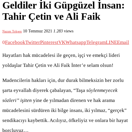
Geldiler İki Güpgüzel İnsan:
Tahir Çetin ve Ali Faik
10 Temmuz 2021
1.283
views
Nazım Tokşen
0
Facebook
Twitter
Pinterest
VK
Whatsapp
Telegram
LINE
Email
Hayatları hak mücadelesi ile geçen, işçi ve emekçi lideri
yoldaşlar Tahir Çetin ve Ali Faik İnter’e selam olsun!
Madencilerin hakları için, dur durak bilmeksizin her zorlu
şarta eyvallah diyerek çabalayan, “Taşa
söylenmeyecek
sözleri” işiten
yine de yılmadan direnen ve hak arama
mücadelesini sürdüren iki bilge insanı, iki yılmaz, “gerçek”
sendikacıyı kaybettik. Acılıyız, öfkeliyiz ve onlara bir hayat
borçluyuz…