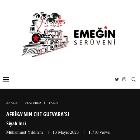
ANALİZ
FEATURED
TARİH
AFRIKA’NIN CHE GUEVARA’SI
Siyah İnci
Muhammet Yıldırım
13 Mayıs 2023
1.710
views