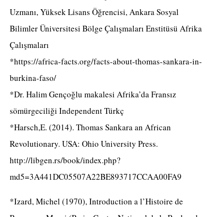
Uzmanı, Yüksek Lisans Öğrencisi, Ankara Sosyal
Bilimler Üniversitesi Bölge Çalışmaları Enstitüsü Afrika
Çalışmaları
*https://africa-facts.org/facts-about-thomas-sankara-in-
burkina-faso/
*Dr. Halim Gençoğlu makalesi Afrika’da Fransız
sömürgeciliği Independent Türkç
*Harsch,E. (2014). Thomas Sankara an African
Revolutionary. USA: Ohio University Press.
http://libgen.rs/book/index.php?
md5=3A441DC05507A22BE893717CCAA00FA9
*Izard, Michel (1970), Introduction a l’Histoire de