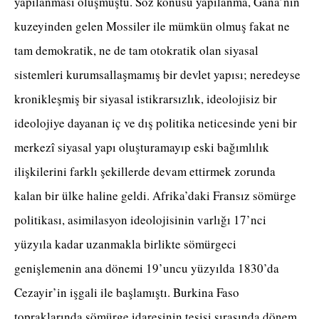
yapılanması oluşmuştu. Söz konusu yapılanma, Gana’nın
kuzeyinden gelen Mossiler ile mümkün olmuş fakat ne
tam demokratik, ne de tam otokratik olan siyasal
sistemleri kurumsallaşmamış bir devlet yapısı; neredeyse
kronikleşmiş bir siyasal istikrarsızlık, ideolojisiz bir
ideolojiye dayanan iç ve dış politika neticesinde yeni bir
merkezî siyasal yapı oluşturamayıp eski bağımlılık
ilişkilerini farklı şekillerde devam ettirmek zorunda
kalan bir ülke haline geldi. Afrika’daki Fransız sömürge
politikası, asimilasyon ideolojisinin varlığı 17’nci
yüzyıla kadar uzanmakla birlikte sömürgeci
genişlemenin ana dönemi 19’uncu yüzyılda 1830’da
Cezayir’in işgali ile başlamıştı. Burkina Faso
topraklarında sömürge idaresinin tesisi sırasında dönem