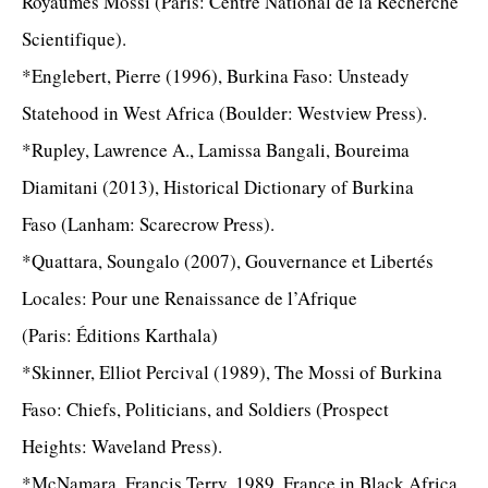
Royaumes Mossi (Paris: Centre National de la Recherche
Scientifique).
*Englebert, Pierre (1996), Burkina Faso: Unsteady
Statehood in West Africa (Boulder: Westview Press).
*Rupley, Lawrence A., Lamissa Bangali, Boureima
Diamitani (2013), Historical Dictionary of Burkina
Faso (Lanham: Scarecrow Press).
*Quattara, Soungalo (2007), Gouvernance et Libertés
Locales: Pour une Renaissance de l’Afrique
(Paris: Éditions Karthala)
*Skinner, Elliot Percival (1989), The Mossi of Burkina
Faso: Chiefs, Politicians, and Soldiers (Prospect
Heights: Waveland Press).
*McNamara, Francis Terry. 1989. France in Black Africa.