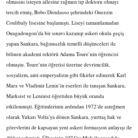
olmasını isteyen ailesine rağmen tıp doktoru olmayı
tercih etmiş, Bobo Dioulasso şehrindeki Ouezzin
Coulibaly lisesine başlamıştı. Liseyi tamamlamadan
Ouagadougou’da bir sınavı kazanıp askeri okula geçiş
yapan Sankara, bağımsızlık temelli düşünceleri ile
bilinen akademi rektörü Adama Toure’nin öğrencisi
olmuştu. Toure’nin öğretisi üzerine devrimcilik,
sosyalizm, anti-emperyalizm gibi fikirler edinerek Karl
Marx ve Vladimir Lenin’in eserleri ile tanışan Sankara,
Marksist ve Leninist öğretiden büyük oranda
etkilenmişti. Eğitimlerinin ardından 1972’de asteğmen
olarak Yukarı Volta’ya dönen Sankara, yurttaş hak ve
görevlerini de kapsayan yeni askeri formasyon anlayışı ile
dikkat çekmişti. Ülkesinin 1974’te Mali ile yaşadığı