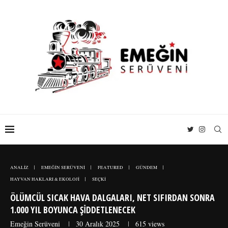
ANALİZ
EMEĞİN SERÜVENİ
FEATURED
GÜNDEM
HAYVAN HAKLARI & EKOLOJİ
SEÇKİ
ÖLÜMCÜL SICAK HAVA DALGALARI, NET SIFIRDAN SONRA
1.000 YIL BOYUNCA ŞIDDETLENECEK
Emeğin Serüveni
30 Aralık 2025
615
views