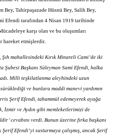
m Bey, Tahirpaşazade Hüsnü Bey, Salih Bey,
 Efendi tarafından 4 Nisan 1919 tarihinde
i Mücadeleye karşı olan ve bu oluşumları
r hareket etmişlerdir.
, Şıh mahallesindeki Kırık Minareli Cami’de iki
rta Şubesi Başkanı Süleyman Sami Efendi, halka
ı. Milli teşkilatlanma aleyhindeki uzun
e sürüklediği ve bunlara maddi manevi yardımın
rris Şerif Efendi, tahammül edemeyerek ayağa
k, İzmir ve Aydın gibi memleketlerimizi de
dir’ cevabını verdi. Bunun üzerine fırka başkanı
 Şerif Efendi’yi susturmaya çalışmış, ancak Şerif