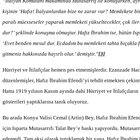
“İtalyan Komutanı makamında Mutasarrıf ile konuşurken, aynı
kişinin ’Hafız! İtalyanlardan bize ne zarar var? Memlekete bir
paralı müesseseler yaparak memleketi yükseltecekler, çok iler
dur?’ şeklinde konuşma olmuştur. Hafız İbrahim ise, bütün Isp
‘Evet benden mesul dur. Ecdadım bu memleketi tahta bıçakla f
gitmeniz hakkınızda hayırlı olur.’ demiştir.”
[3]
Hürriyet ve İtilafçılar hemen pes etmemişlerdir. Ezanzade Hac
düzenlemişler, Hafız İbrahim Efendi’yi tehdit etmekten çekinm
Hatta 1919 yılının Kasım ayında dahi Hürriyet ve İtilafçılar
gösterileri yaptıklarına tanık oluyoruz.
Bu arada Konya Valisi Cemal (Artin) Bey, Hafız İbrahim Efend
için Isparta Mutasarrıfı Talat Bey’e baskı yapıyordu. Mutasar
edemedi. Tam aksi olarak tutuklamak bir yana, Hafız İbrahim