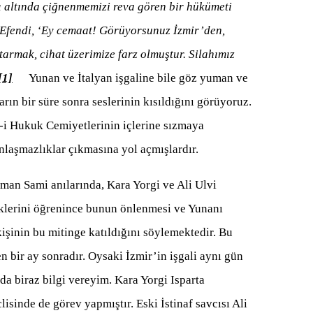
rı altında çiğnenmemizi reva gören bir hükümeti
 Efendi, ‘Ey cemaat! Görüyorsunuz İzmir’den,
rtarmak, cihat üzerimize farz olmuştur. Silahımız
[1]
Yunan ve İtalyan işgaline bile göz yuman ve
arın bir süre sonra seslerinin kısıldığını görüyoruz.
-i Hukuk Cemiyetlerinin içlerine sızmaya
anlaşmazlıklar çıkmasına yol açmışlardır.
yman Sami anılarında, Kara Yorgi ve Ali Ulvi
eklerini öğrenince bunun önlenmesi ve Yunanı
kişinin bu mitinge katıldığını söylemektedir. Bu
n bir ay sonradır. Oysaki İzmir’in işgali aynı gün
a biraz bilgi vereyim. Kara Yorgi Isparta
isinde de görev yapmıştır. Eski İstinaf savcısı Ali