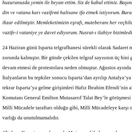
huzurunuzda yemin ile beyan ettim. Siz de kabul ettiniz. Baş
din ve vatana karı vazifemi halisane ifa etmek istiyorum. Burad
ihzar edilmiştir. Memleketimizin eşrafı, muteberanı her veçhile 
vazife-i vataniye ye davet ediyorum. Nusrat-ı ilahiye bizimledi
24 Haziran günü Isparta telgrafhanesi sürekli olarak Sadaret m
zorunda kalmıştır. Bir günde çekilen telgraf sayısının üç bini 
devam etmesi de protestolara neden olmuştur. Ağustos ayında da
İtalyanların bu tepkiler sonucu Isparta’dan ayrılıp Antalya’ya
tekrar Isparta’ya gelme girişimleri Hafız İbrahim Efendi’nin a
Komutanı General Emilton Mutasarrıf Talat Bey’le görüşmesi 
Milli Mücadele taraftarı olduğu gibi, Milli Mücadeleye karşı o
varlığı da unutulmamalıdır.