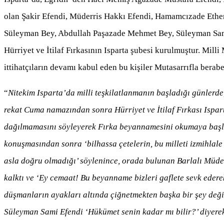
olan Şakir Efendi, Müderris Hakkı Efendi, Hamamcızade Ethe
Süleyman Bey, Abdullah Paşazade Mehmet Bey, Süleyman Sami
Hürriyet ve İtilaf Fırkasının Isparta şubesi kurulmuştur. Mill
ittihatçıların devamı kabul eden bu kişiler Mutasarrıfla berabe
“
Nitekim Isparta’da milli teşkilatlanmanın başladığı günlerde
rekat Cuma namazından sonra Hürriyet ve İtilaf Fırkası Ispa
dağılmamasını söyleyerek Fırka beyannamesini okumaya başlad
konuşmasından sonra ‘bilhassa çetelerin, bu milleti izmihlal
asla doğru olmadığı’ söylenince, orada bulunan Barlalı Müde
kalktı ve ‘Ey cemaat! Bu beyanname bizleri gaflete sevk edere
düşmanların ayakları altında çiğnetmekten başka bir şey değil
Süleyman Sami Efendi ‘Hükümet senin kadar mı bilir?’ diyerek