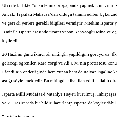
Ulvi ile birlikte Yunan lehine propaganda yapmak için İzmir İş
Ancak, Teşkilatı Mahsusa’dan olduğu tahmin edilen Uçkurzade 
ve gerekli yerlere gerekli bilgileri vermiştir. Nitekim Ispart
İzmir ile Isparta arasında ticaret yapan Kahyaoğlu Mina ve o
kişilerdi.
20 Haziran günü ikinci bir mitingin yapıldığını görüyoruz. İlk
geleceği öğrenilen Kara Yorgi ve Ali Ulvi’nin protestosu konus
Efendi’nin önderliğinde hem Yunan hem de İtalyan işgaline kar
aştığı söylenmektedir. Bu mitingde cihat ilan edilip silahlı di
Isparta Milli Müdafaa-i Vataniye Heyeti kurulmuş, Tahirpaşa
ve 21 Haziran’da bir bildiri hazırlanıp Isparta’da köyler dâhil 
“
Ey Müslümanlar;