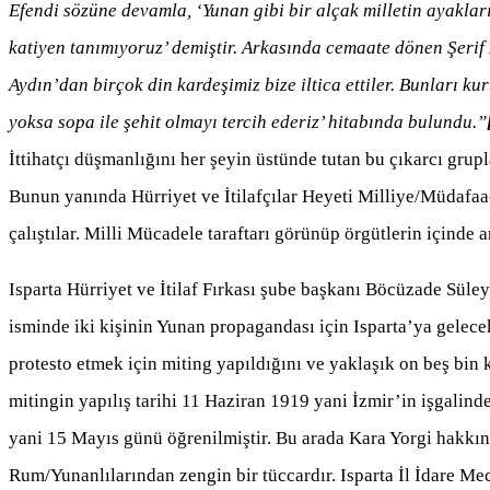
Efendi sözüne devamla, ‘Yunan gibi bir alçak milletin ayakla
katiyen tanımıyoruz’ demiştir. Arkasında cemaate dönen Şerif
Aydın’dan birçok din kardeşimiz bize iltica ettiler. Bunları ku
yoksa sopa ile şehit olmayı tercih ederiz’ hitabında bulundu.”
İttihatçı düşmanlığını her şeyin üstünde tutan bu çıkarcı grupl
Bunun yanında Hürriyet ve İtilafçılar Heyeti Milliye/Müdafaa
çalıştılar. Milli Mücadele taraftarı görünüp örgütlerin içinde 
Isparta Hürriyet ve İtilaf Fırkası şube başkanı Böcüzade Süle
isminde iki kişinin Yunan propagandası için Isparta’ya gelec
protesto etmek için miting yapıldığını ve yaklaşık on beş bin 
mitingin yapılış tarihi 11 Haziran 1919 yani İzmir’in işgalinde
yani 15 Mayıs günü öğrenilmiştir. Bu arada Kara Yorgi hakkınd
Rum/Yunanlılarından zengin bir tüccardır. Isparta İl İdare Mecl