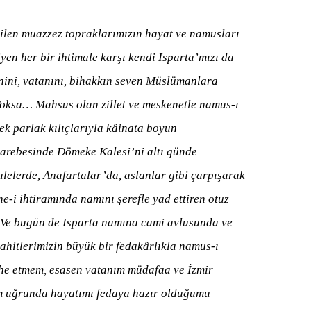
len muazzez topraklarımızın hayat ve namusları
yen her bir ihtimale karşı kendi Isparta’mızı da
nini, vatanını, bihakkın seven Müslümanlara
. Yoksa… Mahsus olan zillet ve meskenetle namus-ı
ek parlak kılıçlarıyla kâinata boyun
uharebesinde Dömeke Kalesi’ni altı günde
alelerde, Anafartalar’da, aslanlar gibi çarpışarak
e-i ihtiramında namını şerefle yad ettiren otuz
r. Ve bugün de Isparta namına cami avlusunda ve
hitlerimizin büyük bir fedakârlıkla namus-ı
üphe etmem, esasen vatanım müdafaa ve İzmir
nım uğrunda hayatımı fedaya hazır olduğumu