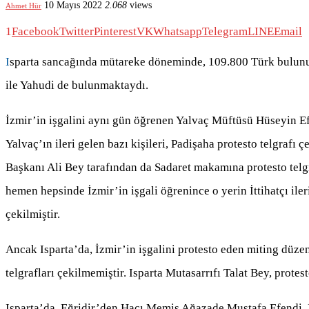
10 Mayıs 2022
2.068
views
Ahmet Hür
1
Facebook
Twitter
Pinterest
VK
Whatsapp
Telegram
LINE
Email
I
sparta sancağında mütareke döneminde, 109.800 Türk bulunu
ile Yahudi de bulunmaktaydı.
İzmir’in işgalini aynı gün öğrenen Yalvaç Müftüsü Hüseyin E
Yalvaç’ın ileri gelen bazı kişileri, Padişaha protesto telgrafı 
Başkanı Ali Bey tarafından da Sadaret makamına protesto telgra
hemen hepsinde İzmir’in işgali öğrenince o yerin İttihatçı ileri
çekilmiştir.
Ancak Isparta’da, İzmir’in işgalini protesto eden miting düz
telgrafları çekilmemiştir. Isparta Mutasarrıfı Talat Bey, protes
Isparta’da, Eğridir’den Hacı Memiş Ağazade Mustafa Efendi, İ