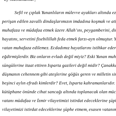
Sefil ve çıplak Yunanlıların mülevve ayakları altında ezi
perişan edilen zavallı dindaşlarımızın imdadına koşmak ve ati
muhafaza ve müdafaa etmek üzere Allah’ını, peygamberini, di
hayatını, servetini fisebilillah feda etmek farzı-ayn olmuştur
vatan muhafaza edilemez. Ecdadımız hayatlarını istihkar eder
eğdirmişlerdir. Biz onların evladı değil miyiz? Eski Yunan m
süngülerine itaat ettiren Isparta gazileri değil midir? Çanakk
düşmanın cehennem gibi ateşlerine göğüs geren ve milletin sin
beşinci aylın efradı kimlerdir? Evet, Isparta kahramanlarıdı
kütüphane önünde cihat sancağı altında toplanacak olan müca
vatanı müdafaa ve İzmir vilayetimizi istirdat edeceklerine ş
vilayetimizi istirdat edeceklerine şüphe etmem, esasen vata