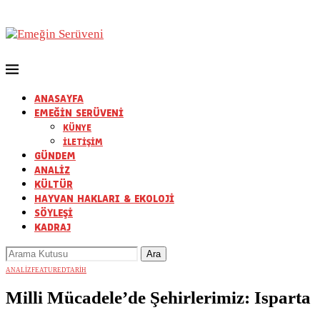
ANASAYFA
EMEĞİN SERÜVENİ
KÜNYE
İLETİŞİM
GÜNDEM
ANALİZ
KÜLTÜR
HAYVAN HAKLARI & EKOLOJİ
SÖYLEŞİ
KADRAJ
ANALİZ
FEATURED
TARİH
Milli Mücadele’de Şehirlerimiz: Isparta