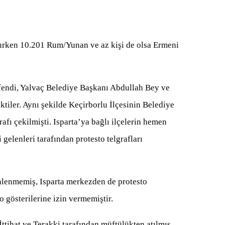
rken 10.201 Rum/Yunan ve az kişi de olsa Ermeni
fendi, Yalvaç Belediye Başkanı Abdullah Bey ve
çektiler. Aynı şekilde Keçirborlu İlçesinin Belediye
fı çekilmişti. Isparta’ya bağlı ilçelerin hemen
 gelenleri tarafından protesto telgrafları
enlenmemiş, Isparta merkezden de protesto
to gösterilerine izin vermemiştir.
ttihat ve Terakki tarafından müftülükten atılmış