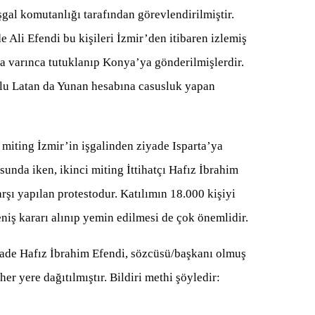
gal komutanlığı tarafından görevlendirilmiştir.
Ali Efendi bu kişileri İzmir’den itibaren izlemiş
a’ya varınca tutuklanıp Konya’ya gönderilmişlerdir.
ğlu Latan da Yunan hesabına casusluk yapan
 miting İzmir’in işgalinden ziyade Isparta’ya
unda iken, ikinci miting İttihatçı Hafız İbrahim
şı yapılan protestodur. Katılımın 18.000 kişiyi
reniş kararı alınıp yemin edilmesi de çok önemlidir.
zade Hafız İbrahim Efendi, sözcüsü/başkanı olmuş
her yere dağıtılmıştır. Bildiri methi şöyledir: