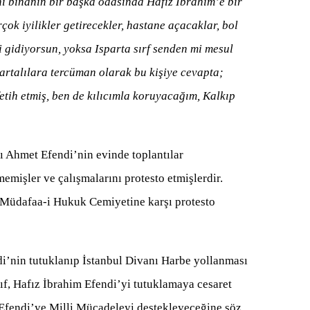
 binanın bir başka odasında Hafız İbrahim’e bir
çok iyilikler getirecekler, hastane açacaklar, bol
i gidiyorsun, yoksa Isparta sırf senden mi mesul
artalılara tercüman olarak bu kişiye cevapta;
etih etmiş, ben de kılıcımla koruyacağım, Kalkıp
ı Ahmet Efendi’nin evinde toplantılar
emişler ve çalışmalarını protesto etmişlerdir.
ın Müdafaa-i Hukuk Cemiyetine karşı protesto
i’nin tutuklanıp İstanbul Divanı Harbe yollanması
rıf, Hafız İbrahim Efendi’yi tutuklamaya cesaret
 Efendi’ye Milli Mücadeleyi destekleyeceğine söz