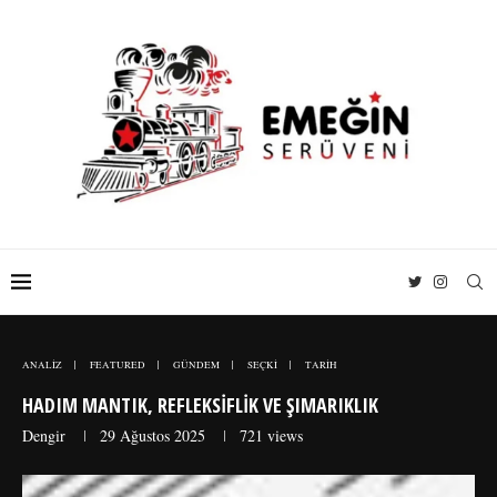
ANALİZ
FEATURED
GÜNDEM
SEÇKİ
TARİH
HADIM MANTIK, REFLEKSIFLIK VE ŞIMARIKLIK
Dengir
29 Ağustos 2025
721
views