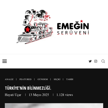
ANALİZ
FEATURED
GÜNDEM
SEÇKİ
TARİH
TÜRKIYE’NIN BILINMEZLIĞI.
Hayati Uçar
13 Mayıs 2025
1.128
views