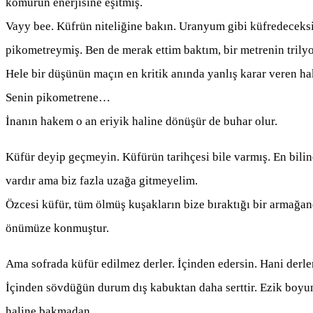
kömürün enerjisine eşitmiş.
Vayy bee. Küfrün niteliğine bakın. Uranyum gibi küfredeceks
pikometreymiş. Ben de merak ettim baktım, bir metrenin trily
Hele bir düşünün maçın en kritik anında yanlış karar veren h
Senin pikometrene…
İnanın hakem o an eriyik haline dönüşür de buhar olur.
Küfür deyip geçmeyin. Küfürün tarihçesi bile varmış. En bili
vardır ama biz fazla uzağa gitmeyelim.
Özcesi küfür, tüm ölmüş kuşakların bize bıraktığı bir armağan
önümüze konmuştur.
Ama sofrada küfür edilmez derler. İçinden edersin. Hani derler 
İçinden sövdüğün durum dış kabuktan daha serttir. Ezik boyun 
haline bakmadan.