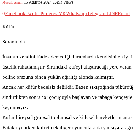
15 Ağustos 2024
1.451
views
Mustafa Angın
0
Facebook
Twitter
Pinterest
VK
Whatsapp
Telegram
LINE
Email
Küfür
Soranın da…
İnsanın kendini ifade edemediği durumlarda kendisini en iyi if
üstelik rahatlamıştır. Sırtındaki küfeyi ulaştıracağı yere vara
beline omzuna binen yükün ağırlığı altında kalmıştır.
Ancak her küfür bedelsiz değildir. Bazen sıkıştığında tükürd
sindirdikten sonra ‘o’ çocuğuyla başlayan ve tabağa kepçeyl
kaçınmayız.
Küfür bireysel grupsal toplumsal ve kitlesel hareketlerin ana 
Batak oynarken küfretmek diğer oyunculara da yansıyarak gru