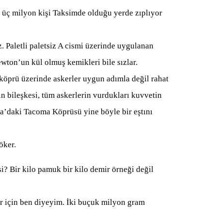
ze üç milyon kişi Taksimde olduğu yerde zıplıyor
 Paletli paletsiz A cismi üzerinde uygulanan
Newton’un kül olmuş kemikleri bile sızlar.
 köprü üzerinde askerler uygun adımla değil rahat
n bileşkesi, tüm askerlerin vurdukları kuvvetin
ka’daki Tacoma Köprüsü yine böyle bir eştını
öker.
i? Bir kilo pamuk bir kilo demir örneği değil
için ben diyeyim. İki buçuk milyon gram