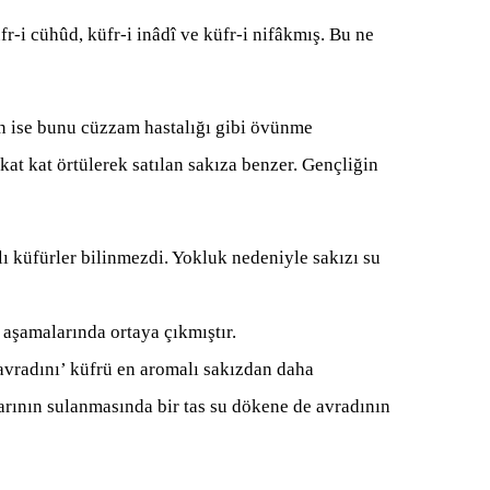
fr-i cühûd, küfr-i inâdî ve küfr-i nifâkmış. Bu ne
rın ise bunu cüzzam hastalığı gibi övünme
kat kat örtülerek satılan sakıza benzer. Gençliğin
 küfürler bilinmezdi. Yokluk nedeniyle sakızı su
 aşamalarında ortaya çıkmıştır.
‘avradını’ küfrü en aromalı sakızdan daha
rının sulanmasında bir tas su dökene de avradının