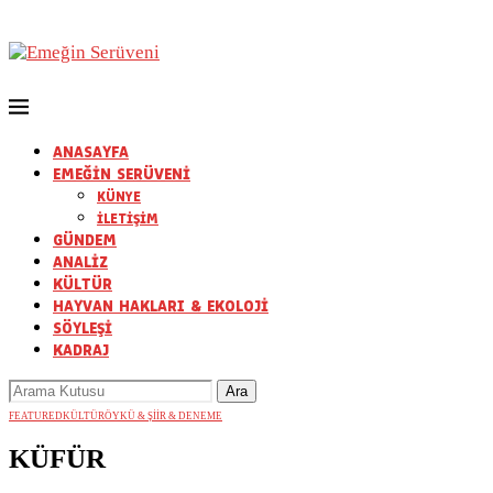
ANASAYFA
EMEĞİN SERÜVENİ
KÜNYE
İLETİŞİM
GÜNDEM
ANALİZ
KÜLTÜR
HAYVAN HAKLARI & EKOLOJİ
SÖYLEŞİ
KADRAJ
FEATURED
KÜLTÜR
ÖYKÜ & ŞİİR & DENEME
KÜFÜR