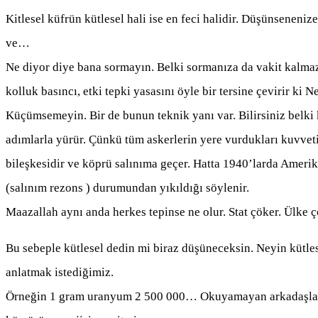
Kitlesel küfrün kütlesel hali ise en feci halidir. Düşünseneni
ve…
Ne diyor diye bana sormayın. Belki sormanıza da vakit kalmaz.
kolluk basıncı, etki tepki yasasını öyle bir tersine çevirir ki 
Küçümsemeyin. Bir de bunun teknik yanı var. Bilirsiniz belki
adımlarla yürür. Çünkü tüm askerlerin yere vurdukları kuvveti
bileşkesidir ve köprü salınıma geçer. Hatta 1940’larda Ameri
(salınım rezons ) durumundan yıkıldığı söylenir.
Maazallah aynı anda herkes tepinse ne olur. Stat çöker. Ülke ç
Bu sebeple kütlesel dedin mi biraz düşüneceksin. Neyin kütles
anlatmak istediğimiz.
Örneğin 1 gram uranyum 2 500 000… Okuyamayan arkadaşlar 