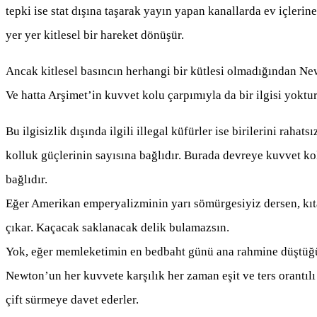
tepki ise stat dışına taşarak yayın yapan kanallarda ev içlerine
yer yer kitlesel bir hareket dönüşür.
Ancak kitlesel basıncın herhangi bir kütlesi olmadığından New
Ve hatta Arşimet’in kuvvet kolu çarpımıyla da bir ilgisi yoktur
Bu ilgisizlik dışında ilgili illegal küfürler ise birilerini rahats
kolluk güçlerinin sayısına bağlıdır. Burada devreye kuvvet k
bağlıdır.
Eğer Amerikan emperyalizminin yarı sömürgesiyiz dersen, kıt
çıkar. Kaçacak saklanacak delik bulamazsın.
Yok, eğer memleketimin en bedbaht günü ana rahmine düştüğün
Newton’un her kuvvete karşılık her zaman eşit ve ters orantıl
çift sürmeye davet ederler.