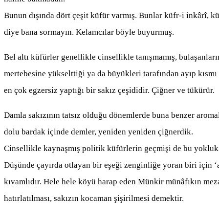
Bunun dışında dört çeşit küfür varmış. Bunlar küfr-i inkârî, kü
diye bana sormayın. Kelamcılar böyle buyurmuş.
Bel altı küfürler genellikle cinsellikle tanışmamış, bulaşanla
mertebesine yükselttiği ya da büyükleri tarafından ayıp kısmı 
en çok egzersiz yaptığı bir sakız çeşididir. Çiğner ve tükürür.
Damla sakızının tatsız olduğu dönemlerde buna benzer aromalı
dolu bardak içinde demler, yeniden yeniden çiğnerdik.
Cinsellikle kaynaşmış politik küfürlerin geçmişi de bu yokluk
Düşünde çayırda otlayan bir eşeği zenginliğe yoran biri için 
kıvamlıdır. Hele hele köyü harap eden Münkir münâfıkın meza
hatırlatılması, sakızın kocaman şişirilmesi demektir.