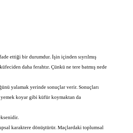
ade ettiği bir durumdur. İşin içinden sıyrılmış
n küfeciden daha ferahtır. Çünkü ne tere batmış nede
üğünü yalamak yerinde sonuçlar verir. Sonuçları
e yemek koyar gibi küfür koymaktan da
eksenidir.
psal karaktere dönüştürür. Maçlardaki toplumsal