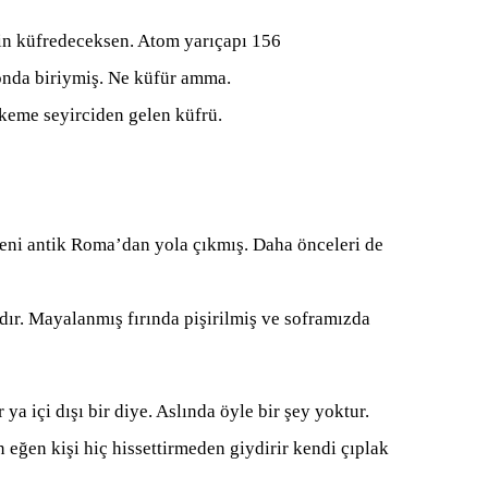
in küfredeceksen. Atom yarıçapı 156
onda biriymiş. Ne küfür amma.
akeme seyirciden gelen küfrü.
neni antik Roma’dan yola çıkmış. Daha önceleri de
dır. Mayalanmış fırında pişirilmiş ve soframızda
ya içi dışı bir diye. Aslında öyle bir şey yoktur.
eğen kişi hiç hissettirmeden giydirir kendi çıplak