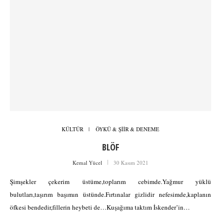
KÜLTÜR
ÖYKÜ & ŞİİR & DENEME
BLÖF
Kemal Yücel
30 Kasım 2021
Şimşekler çekerim üstüme,toplarım cebimde.Yağmur yüklü
bulutları,taşırım başımın üstünde.Fırtınalar gizlidir nefesimde,kaplanın
öfkesi bendedir,fillerin heybeti de…Kuşağıma taktım İskender’in…