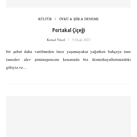
KÜLTÜR
ÖYKÜ & ŞİİR & DENEME
Portakal Çiçeği
Kemal Yücel
5 Ocak 2022
bir şubat daha varölmeden önce yaşamayakar yağarken bahçeye tane
tanealev alev şöminepencere kenarında biz ikimizhayallerimizdeki
gibiyiz.ve…