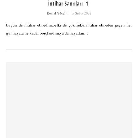
İntihar Sanrıları -1-
Kemal Yücel
5 Şubat 2022
bugün de intihar etmedim,belki de çok şükür.intihar etmeden geçen her
günhayata ne kadar borçlandım,ya da hayattan…