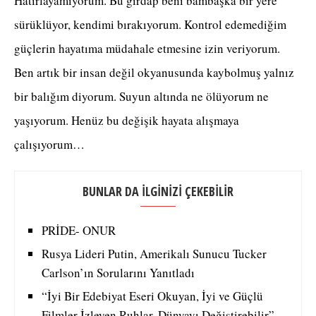
Hatırlayamıyorum. Bu girdap beni bambaşka bir yere
sürüklüyor, kendimi bırakıyorum. Kontrol edemediğim
güçlerin hayatıma müdahale etmesine izin veriyorum.
Ben artık bir insan değil okyanusunda kaybolmuş yalnız
bir balığım diyorum. Suyun altında ne ölüyorum ne
yaşıyorum. Henüz bu değişik hayata alışmaya
çalışıyorum…
BUNLAR DA İLGİNİZİ ÇEKEBİLİR
PRİDE- ONUR
Rusya Lideri Putin, Amerikalı Sunucu Tucker
Carlson’ın Sorularını Yanıtladı
“İyi Bir Edebiyat Eseri Okuyan, İyi ve Güçlü
Filmler İzleyen Ruhlar, Dünyayı Değiştirebilir”