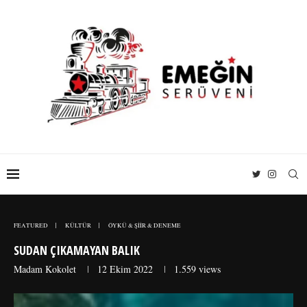
FEATURED
KÜLTÜR
ÖYKÜ & ŞİİR & DENEME
SUDAN ÇIKAMAYAN BALIK
Madam Kokolet
12 Ekim 2022
1.559
views