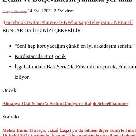
14 Eylül 2022
2.178
views
Emegin Seruveni
0
Facebook
Twitter
Pinterest
VK
Whatsapp
Telegram
LINE
Email
BUNLAR DA İLGİNİZİ ÇEKEBİLİR
“Seni hep koruyacağım çünkü en iyi arkadaşım sensin.”
Kürdistan’da Bir Çocuk
İşgal altındaki Batı Şeria’da Filistinli bir çocuk, Filistin
izliyor.
Önceki
Almanya Olaf Scholz’a Sırtını Dönüyor / Ralph Schoellhammer
Sonraki
Mehsa Emini (Farsça: مهسا امینی) ya da bilinen diğer ismiyle Jina Emini (Farsça: ژینا امینی), 22 yaşındaki İranlı bir kadın
16 Eylül 2022 tarihinde, İran’ın Tahran şehrinde gözaltında bulundu