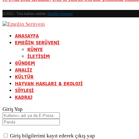
@2022 - Tüm hakları saklıdır.
Emeğin Serüveni
ANASAYFA
EMEĞİN SERÜVENİ
KÜNYE
İLETİŞİM
GÜNDEM
ANALİZ
KÜLTÜR
HAYVAN HAKLARI & EKOLOJİ
SÖYLEŞİ
KADRAJ
Giriş Yap
Giriş bilgilerimi kayıt ederek çıkış yap