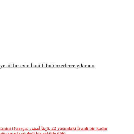
liye ait bir evin İsrailli buldozerlerce yıkımını
ğu sırada şüpheli bir şekilde öldü.