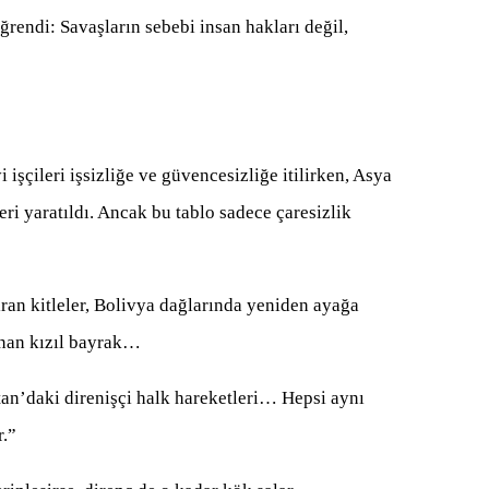
endi: Savaşların sebebi insan hakları değil,
i işçileri işsizliğe ve güvencesizliğe itilirken, Asya
i yaratıldı. Ancak bu tablo sadece çaresizlik
an kitleler, Bolivya dağlarında yeniden ayağa
anan kızıl bayrak…
tan’daki direnişçi halk hareketleri… Hepsi aynı
r.”