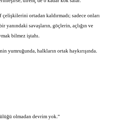
inleşirse, direnç de o kadar kök salar.
 çelişkilerini ortadan kaldırmadı; sadece onları
ir yanındaki savaşların, göçlerin, açlığın ve
ymak bilmez iştahı.
çinin yumruğunda, halkların ortak haykırışında.
lülüğü olmadan devrim yok.”