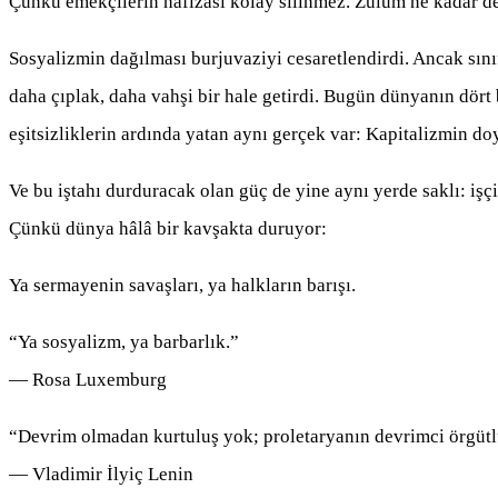
Çünkü emekçilerin hafızası kolay silinmez. Zulüm ne kadar der
Sosyalizmin dağılması burjuvaziyi cesaretlendirdi. Ancak sınıf
daha çıplak, daha vahşi bir hale getirdi. Bugün dünyanın dört b
eşitsizliklerin ardında yatan aynı gerçek var: Kapitalizmin do
Ve bu iştahı durduracak olan güç de yine aynı yerde saklı: iş
Çünkü dünya hâlâ bir kavşakta duruyor:
Ya sermayenin savaşları, ya halkların barışı.
“Ya sosyalizm, ya barbarlık.”
— Rosa Luxemburg
“Devrim olmadan kurtuluş yok; proletaryanın devrimci örgüt
— Vladimir İlyiç Lenin