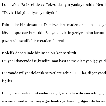
Londra’da, Brüksel’de ve Tokyo’da aynı yankıyı buldu. Neo-l
“Devleti küçült, piyasayı büyüt.”
Fabrikalar bir bir satıldı. Demiryolları, madenler, hatta su kayna
köylü topraksız bırakıldı. Sosyal devletin geriye kalan kırıntı
pazarında saatlik bir metadan ibaretti.
Kölelik döneminde bir insan bir kez satılırdı.
Bu yeni dönemde ise,kendini saat başı satmak isteyen işçiye d
Bir yanda milyar dolarlık servetlere sahip CEO’lar, diğer ya
işçiler…
Bu uçurum sadece rakamlara değil, sokaklara da yansıdı: göçm
arayan insanlar. Sermaye güçlendikçe, kendi gölgesi de büyüd