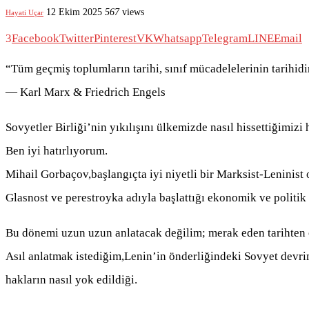
12 Ekim 2025
567
views
Hayati Uçar
3
Facebook
Twitter
Pinterest
VK
Whatsapp
Telegram
LINE
Email
“Tüm geçmiş toplumların tarihi, sınıf mücadelelerinin tarihidi
— Karl Marx & Friedrich Engels
Sovyetler Birliği’nin yıkılışını ülkemizde nasıl hissettiğimizi
Ben iyi hatırlıyorum.
Mihail Gorbaçov,başlangıçta iyi niyetli bir Marksist-Leninist 
Glasnost ve perestroyka adıyla başlattığı ekonomik ve politik 
Bu dönemi uzun uzun anlatacak değilim; merak eden tarihten 
Asıl anlatmak istediğim,Lenin’in önderliğindeki Sovyet devri
hakların nasıl yok edildiği.