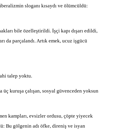
iberalizmin sloganı kısaydı ve ölümcüldü:
kları bile özelleştirildi. İşçi kapı dışarı edildi,
ları da parçalandı. Artık emek, ucuz işgücü
ahi talep yoktu.
nda üç kuruşa çalışan, sosyal güvenceden yoksun
en kampları, evsizler ordusu, çöpte yiyecek
ü: Bu gölgenin adı öfke, direniş ve isyan