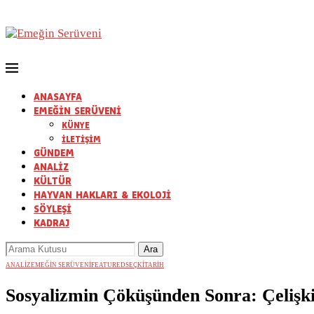
ANASAYFA
EMEĞİN SERÜVENİ
KÜNYE
İLETİŞİM
GÜNDEM
ANALİZ
KÜLTÜR
HAYVAN HAKLARI & EKOLOJİ
SÖYLEŞİ
KADRAJ
ANALİZ
EMEĞİN SERÜVENİ
FEATURED
SEÇKİ
TARİH
Sosyalizmin Çöküşünden Sonra: Çelişki