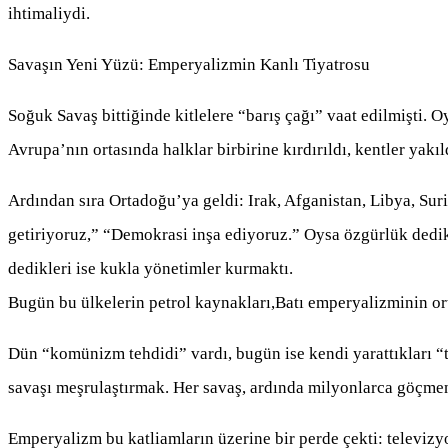
ihtimaliydi.
Savaşın Yeni Yüzü: Emperyalizmin Kanlı Tiyatrosu
Soğuk Savaş bittiğinde kitlelere “barış çağı” vaat edilmişti.
Avrupa’nın ortasında halklar birbirine kırdırıldı, kentler yakı
Ardından sıra Ortadoğu’ya geldi: Irak, Afganistan, Libya, Su
getiriyoruz,” “Demokrasi inşa ediyoruz.” Oysa özgürlük dedikl
dedikleri ise kukla yönetimler kurmaktı.
Bugün bu ülkelerin petrol kaynakları,Batı emperyalizminin orta
Dün “komünizm tehdidi” vardı, bugün ise kendi yarattıkları “t
savaşı meşrulaştırmak. Her savaş, ardında milyonlarca göçmen,
Emperyalizm bu katliamların üzerine bir perde çekti: televiz