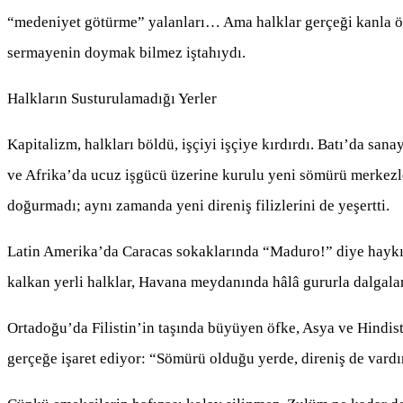
“medeniyet götürme” yalanları… Ama halklar gerçeği kanla öğr
sermayenin doymak bilmez iştahıydı.
Halkların Susturulamadığı Yerler
Kapitalizm, halkları böldü, işçiyi işçiye kırdırdı. Batı’da sanay
ve Afrika’da ucuz işgücü üzerine kurulu yeni sömürü merkezler
doğurmadı; aynı zamanda yeni direniş filizlerini de yeşertti.
Latin Amerika’da Caracas sokaklarında “Maduro!” diye haykır
kalkan yerli halklar, Havana meydanında hâlâ gururla dalgal
Ortadoğu’da Filistin’in taşında büyüyen öfke, Asya ve Hindis
gerçeğe işaret ediyor: “Sömürü olduğu yerde, direniş de vardı