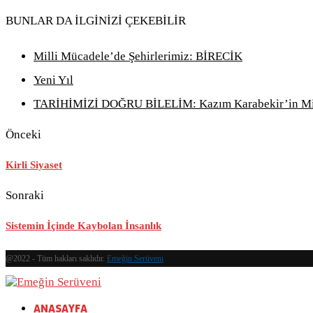
BUNLAR DA İLGİNİZİ ÇEKEBİLİR
Milli Mücadele’de Şehirlerimiz: BİRECİK
Yeni Yıl
TARİHİMİZİ DOĞRU BİLELİM: Kazım Karabekir’in Milli 
Önceki
Kirli Siyaset
Sonraki
Sistemin İçinde Kaybolan İnsanlık
@2022 - Tüm hakları saklıdır.
Emeğin Serüveni
ANASAYFA