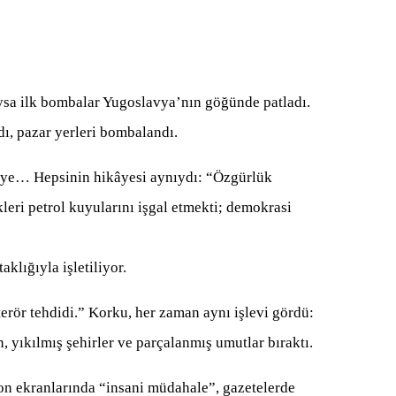
 Oysa ilk bombalar Yugoslavya’nın göğünde patladı.
ldı, pazar yerleri bombalandı.
riye… Hepsinin hikâyesi aynıydı: “Özgürlük
eri petrol kuyularını işgal etmekti; demokrasi
klığıyla işletiliyor.
erör tehdidi.” Korku, her zaman aynı işlevi gördü:
 yıkılmış şehirler ve parçalanmış umutlar bıraktı.
yon ekranlarında “insani müdahale”, gazetelerde