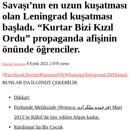
Savaşı’nın en uzun kuşatması
olan Leningrad kuşatması
başladı. “Kurtar Bizi Kızıl
Ordu” propaganda afişinin
önünde öğrenciler.
8 Eylül 2022
2.078
views
Emegin Seruveni
0
Facebook
Twitter
Pinterest
VK
Whatsapp
Telegram
LINE
Email
BUNLAR DA İLGİNİZİ ÇEKEBİLİR
Dikkat!
Ferhunde Melikzade (Peştuca: فرخنده ملکزاده) Mart
2015’te Kâbil’de linç edilen Afgan kadın.
Kürdistan’da Bir Çocuk