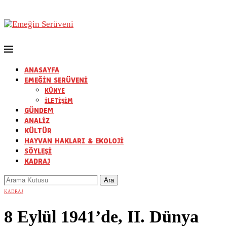
ANASAYFA
EMEĞİN SERÜVENİ
KÜNYE
İLETİŞİM
GÜNDEM
ANALİZ
KÜLTÜR
HAYVAN HAKLARI & EKOLOJİ
SÖYLEŞİ
KADRAJ
KADRAJ
8 Eylül 1941’de, II. Dünya