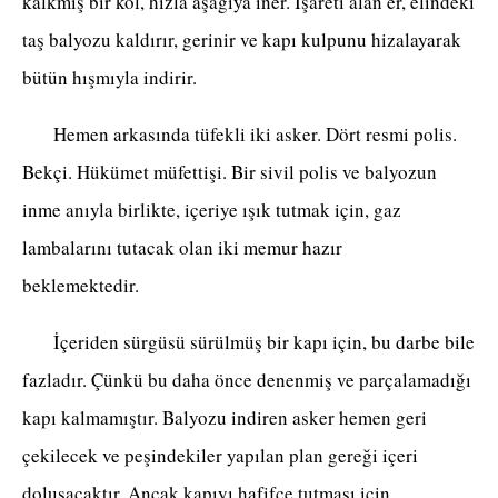
kalkmış bir kol, hızla aşağıya iner. İşareti alan er, elindeki
taş balyozu kaldırır, gerinir ve kapı kulpunu hizalayarak
bütün hışmıyla indirir.
Hemen arkasında tüfekli iki asker. Dört resmi polis.
Bekçi. Hükümet müfettişi. Bir sivil polis ve balyozun
inme anıyla birlikte, içeriye ışık tutmak için, gaz
lambalarını tutacak olan iki memur hazır
beklemektedir.
İçeriden sürgüsü sürülmüş bir kapı için, bu darbe bile
fazladır. Çünkü bu daha önce denenmiş ve parçalamadığı
kapı kalmamıştır. Balyozu indiren asker hemen geri
çekilecek ve peşindekiler yapılan plan gereği içeri
doluşacaktır. Ancak kapıyı hafifçe tutması için