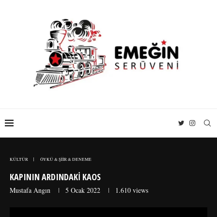
KÜLTÜR
ÖYKÜ & ŞİİR & DENEME
KAPININ ARDINDAKİ KAOS
Mustafa Angın
5 Ocak 2022
1.610
views