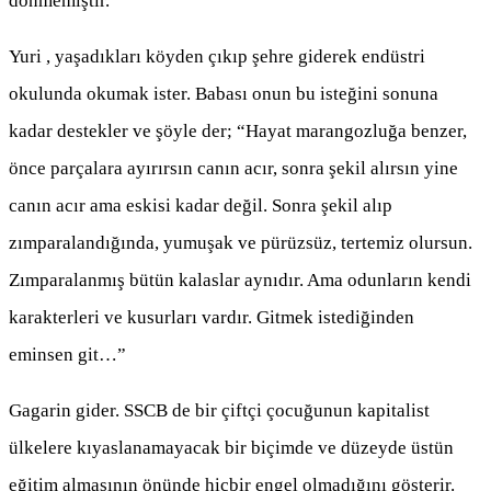
dönmemiştir.
Yuri , yaşadıkları köyden çıkıp şehre giderek endüstri
okulunda okumak ister. Babası onun bu isteğini sonuna
kadar destekler ve şöyle der; “Hayat marangozluğa benzer,
önce parçalara ayırırsın canın acır, sonra şekil alırsın yine
canın acır ama eskisi kadar değil. Sonra şekil alıp
zımparalandığında, yumuşak ve pürüzsüz, tertemiz olursun.
Zımparalanmış bütün kalaslar aynıdır. Ama odunların kendi
karakterleri ve kusurları vardır. Gitmek istediğinden
eminsen git…”
Gagarin gider. SSCB de bir çiftçi çocuğunun kapitalist
ülkelere kıyaslanamayacak bir biçimde ve düzeyde üstün
eğitim almasının önünde hiçbir engel olmadığını gösterir.