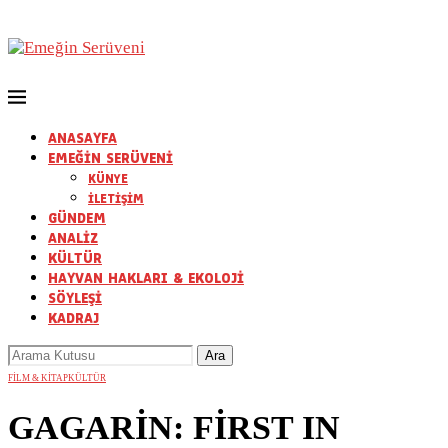
ANASAYFA
EMEĞİN SERÜVENİ
KÜNYE
İLETİŞİM
GÜNDEM
ANALİZ
KÜLTÜR
HAYVAN HAKLARI & EKOLOJİ
SÖYLEŞİ
KADRAJ
FİLM & KİTAP
KÜLTÜR
GAGARİN: FİRST IN