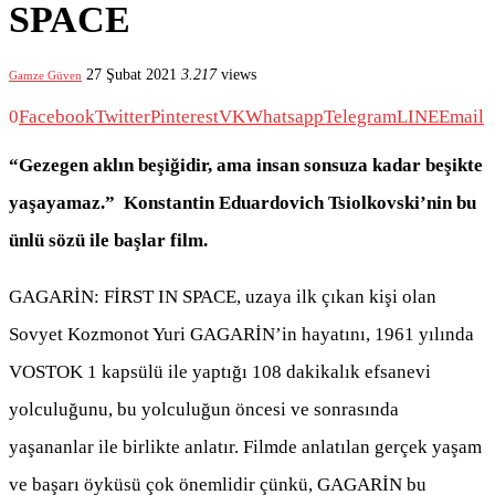
SPACE
27 Şubat 2021
3.217
views
Gamze Güven
0
Facebook
Twitter
Pinterest
VK
Whatsapp
Telegram
LINE
Email
“Gezegen aklın beşiğidir, ama insan sonsuza kadar beşikte
yaşayamaz.” Konstantin Eduardovich Tsiolkovski’nin bu
ünlü sözü ile başlar film.
GAGARİN: FİRST IN SPACE, uzaya ilk çıkan kişi olan
Sovyet Kozmonot Yuri GAGARİN’in hayatını, 1961 yılında
VOSTOK 1 kapsülü ile yaptığı 108 dakikalık efsanevi
yolculuğunu, bu yolculuğun öncesi ve sonrasında
yaşananlar ile birlikte anlatır. Filmde anlatılan gerçek yaşam
ve başarı öyküsü çok önemlidir çünkü, GAGARİN bu