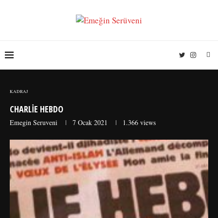
KADRAJ
CHARLIE HEBDO
Emegin Seruveni
7 Ocak 2021
1.366
views