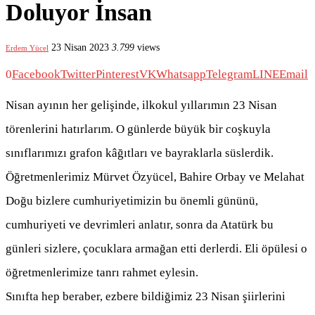
Doluyor İnsan
23 Nisan 2023
3.799
views
Erdem Yücel
0
Facebook
Twitter
Pinterest
VK
Whatsapp
Telegram
LINE
Email
Nisan ayının her gelişinde, ilkokul yıllarımın 23 Nisan
törenlerini hatırlarım. O günlerde büyük bir coşkuyla
sınıflarımızı grafon kâğıtları ve bayraklarla süslerdik.
Öğretmenlerimiz Mürvet Özyücel, Bahire Orbay ve Melahat
Doğu bizlere cumhuriyetimizin bu önemli gününü,
cumhuriyeti ve devrimleri anlatır, sonra da Atatürk bu
günleri sizlere, çocuklara armağan etti derlerdi. Eli öpülesi o
öğretmenlerimize tanrı rahmet eylesin.
Sınıfta hep beraber, ezbere bildiğimiz 23 Nisan şiirlerini