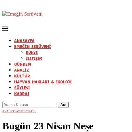
ANASAYFA
EMEĞİN SERÜVENİ
KÜNYE
İLETİŞİM
GÜNDEM
ANALİZ
KÜLTÜR
HAYVAN HAKLARI & EKOLOJİ
SÖYLEŞİ
KADRAJ
ANALİZ
FEATURED
TARİH
Bugün 23 Nisan Neşe