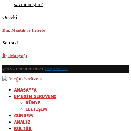
savunmuştur?
Önceki
Din, Mantık ve Felsefe
Sonraki
İlgi Manyağı
@2022 - Tüm hakları saklıdır.
Emeğin Serüveni
ANASAYFA
EMEĞİN SERÜVENİ
KÜNYE
İLETİŞİM
GÜNDEM
ANALİZ
KÜLTÜR