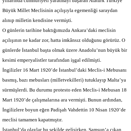
yıllarında cumhuriyeti yaratmayı başaran Atatürk Türkiye
Büyük Millet Meclisinin açılışıyla egemenliği saraydan
alınıp milletin kendisine vermişti.
O günlerin tarihine baktığımızda Ankara’daki meclisin
açılışının ne kadar zor, hatta imkânsız olduğunu görürüz. O
günlerde İstanbul başta olmak üzere Anadolu’nun büyük bir
kesimi emperyalistler tarafından işgal edilmişti.
İngilizler 16 Mart 1920’de İstanbul’daki Meclis-i Mebusanı
basmış, bazı mebusları (milletvekilleri) tutuklayıp Malta’ya
sürmüşlerdi. Bu durumu protesto eden Meclis-i Mebusan 18
Mart 1920’de çalışmalarına ara vermişti. Bunun ardından,
İngilizlere boyun eğen Padişah Vahdettin 10 Nisan 1920’de
meclisi tamamen kapatmıştır.
İstanbul’da olaylar bu şekilde gelişirken, Samsun’a çıkan