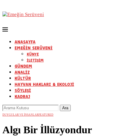
ANASAYFA
EMEĞİN SERÜVENİ
KÜNYE
İLETİŞİM
GÜNDEM
ANALİZ
KÜLTÜR
HAYVAN HAKLARI & EKOLOJİ
SÖYLEŞİ
KADRAJ
DUYGULAR VE İNSANLAR
FEATURED
Algı Bir İllüzyondur