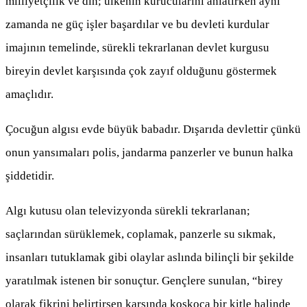
milliyetçilik ve din; ülkenin kurucularını anlatırken aynı
zamanda ne güç işler başardılar ve bu devleti kurdular
imajının temelinde, sürekli tekrarlanan devlet kurgusu
bireyin devlet karşısında çok zayıf olduğunu göstermek
amaçlıdır.
Çocuğun algısı evde büyük babadır. Dışarıda devlettir çünkü
onun yansımaları polis, jandarma panzerler ve bunun halka
şiddetidir.
Algı kutusu olan televizyonda sürekli tekrarlanan;
saçlarından sürüklemek, coplamak, panzerle su sıkmak,
insanları tutuklamak gibi olaylar aslında bilinçli bir şekilde
yaratılmak istenen bir sonuçtur. Gençlere sunulan, “birey
olarak fikrini belirtirsen karşında koskoca bir kitle halinde