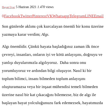
5 Haziran 2021
1.470
views
Hayati Uçar
0
Facebook
Twitter
Pinterest
VK
Whatsapp
Telegram
LINE
Email
Son günlerde aklımı çok kurcalayan önemli bir konu üzerine
yazmaya karar verdim;
Algı.
Algı önemlidir. Çünkü hayata başladığınız zaman ilk önce
çevreyi, insanları, onların iyi ve kötü anlayışını, doğruyu ve
yanlışı duyularımızla algılıyoruz. Daha sonra onu
yorumluyoruz ve ardından bilgi oluşuyor. Nasıl ki bir
toplum bilimci, insanı bilmeden toplum anlayışını
oluşturamazsa veya bir inşaat mühendisi temeli bilmeden
üzerine nasıl bir kat çıkacağını bilemezse, biz de algı ile
başlayan hayat yolculuğunuzu fark edemezsek, hayatımızda