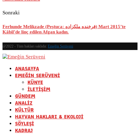
Sonraki
Ferhunde Melikzade (Peştuca: فرخنده ملکزاده) Mart 2015’te
Kâbil’de linç edilen Afgan kadın.
@2022 - Tüm hakları saklıdır.
Emeğin Serüveni
ANASAYFA
EMEĞİN SERÜVENİ
KÜNYE
İLETİŞİM
GÜNDEM
ANALİZ
KÜLTÜR
HAYVAN HAKLARI & EKOLOJİ
SÖYLEŞİ
KADRAJ