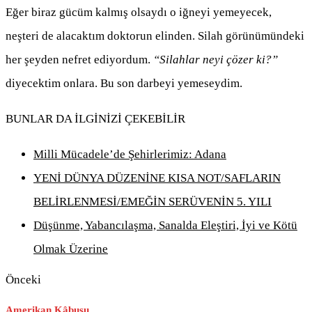
Eğer biraz gücüm kalmış olsaydı o iğneyi yemeyecek,
neşteri de alacaktım doktorun elinden. Silah görünümündeki
her şeyden nefret ediyordum.
“Silahlar neyi çözer ki?”
diyecektim onlara. Bu son darbeyi yemeseydim.
BUNLAR DA İLGİNİZİ ÇEKEBİLİR
Milli Mücadele’de Şehirlerimiz: Adana
YENİ DÜNYA DÜZENİNE KISA NOT/SAFLARIN
BELİRLENMESİ/EMEĞİN SERÜVENİN 5. YILI
Düşünme, Yabancılaşma, Sanalda Eleştiri, İyi ve Kötü
Olmak Üzerine
Önceki
Amerikan Kâbusu