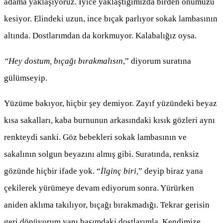
adama yaklaşıyoruz. İyice yaklaştığımızda birden önümüzü
kesiyor. Elindeki uzun, ince bıçak parlıyor sokak lambasının
altında. Dostlarımdan da korkmuyor. Kalabalığız oysa.
“Hey dostum, bıçağı bırakmalısın
,” diyorum suratına
gülümseyip.
Yüzüme bakıyor, hiçbir şey demiyor. Zayıf yüzündeki beyaz
kısa sakalları, kaba burnunun arkasındaki kısık gözleri aynı
renkteydi sanki. Göz bebekleri sokak lambasının ve
sakalının solgun beyazını almış gibi. Suratında, renksiz
gözünde hiçbir ifade yok. “
İlginç biri,
” deyip biraz yana
çekilerek yürümeye devam ediyorum sonra. Yürürken
aniden aklıma takılıyor, bıçağı bırakmadığı. Tekrar gerisin
geri dönüyorum yanı başımdaki dostlarımla. Kendimize