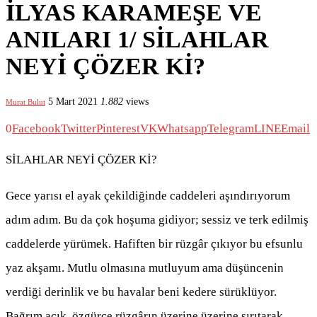
İLYAS KARAMEŞE VE
ANILARI 1/ SİLAHLAR
NEYİ ÇÖZER Kİ?
5 Mart 2021
1.882
views
Murat Bulut
0
Facebook
Twitter
Pinterest
VK
Whatsapp
Telegram
LINE
Email
SİLAHLAR NEYİ ÇÖZER Kİ?
Gece yarısı el ayak çekildiğinde caddeleri aşındırıyorum
adım adım. Bu da çok hoşuma gidiyor; sessiz ve terk edilmiş
caddelerde yürümek. Hafiften bir rüzgâr çıkıyor bu efsunlu
yaz akşamı. Mutlu olmasına mutluyum ama düşüncenin
verdiği derinlik ve bu havalar beni kedere sürüklüyor.
Bağrım açık, özgürce rüzgârın üzerine üzerine sırıtarak