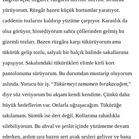
yürüyorum. Rüzgâr bazen küçük hortumlar yaratıyor,
caddenin tozlarını kaldırıp yüzüme çarpıyor. Karanlık da
olsa görüyor, hissediyorum sahra çöllerinden gelmiş bu
gizemli tozları. Bazen rüzgâra karşı tükürüyorum ama
tükürük gelip tozlu, salyalı bir balçık halinde sakallarıma
yapışıyor. Sakalımdaki tükürükleri elimle kirli kort
pantolonuma sürüyorum. Bu durumdan mustarip oluyorum
aslında. Yorucu bir iş. “
Tükürmeyi tamamen bırakacağım,
”
diye söz veriyorum bu akşam kendi kendime. Çünkü daha
büyük hedeflerim var. Onlarla uğraşacağım. Tükürüğe
takılamam. Sümük ise dert değil. Kollarıma rahatlıkla
silebiliyorum. Bu ahval ve şerâit içinde yürümeme devam
ederken, ardım sıra bazen sert ayak sesleri geliyor ve bana