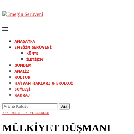
ANASAYFA
EMEĞİN SERÜVENİ
KÜNYE
İLETİŞİM
GÜNDEM
ANALİZ
KÜLTÜR
HAYVAN HAKLARI & EKOLOJİ
SÖYLEŞİ
KADRAJ
ANALİZ
DUYGULAR VE İNSANLAR
MÜLKİYET DÜŞMANI