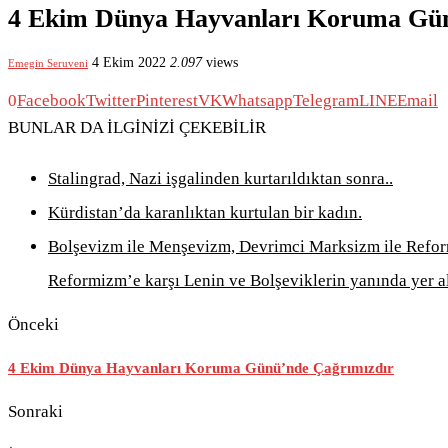
4 Ekim Dünya Hayvanları Koruma Gü
4 Ekim 2022
2.097
views
Emegin Seruveni
0
Facebook
Twitter
Pinterest
VK
Whatsapp
Telegram
LINE
Email
BUNLAR DA İLGİNİZİ ÇEKEBİLİR
Stalingrad, Nazi işgalinden kurtarıldıktan sonra..
Kürdistan’da karanlıktan kurtulan bir kadın.
Bolşevizm ile Menşevizm, Devrimci Marksizm ile Refo
Reformizm’e karşı Lenin ve Bolşeviklerin yanında yer al
Önceki
4 Ekim Dünya Hayvanları Koruma Günü’nde Çağrımızdır
Sonraki