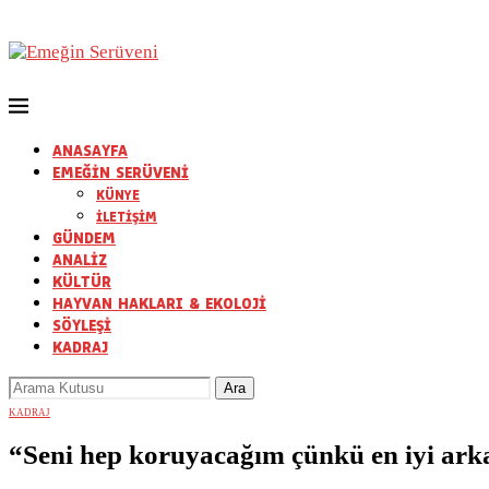
ANASAYFA
EMEĞİN SERÜVENİ
KÜNYE
İLETİŞİM
GÜNDEM
ANALİZ
KÜLTÜR
HAYVAN HAKLARI & EKOLOJİ
SÖYLEŞİ
KADRAJ
KADRAJ
“Seni hep koruyacağım çünkü en iyi ark