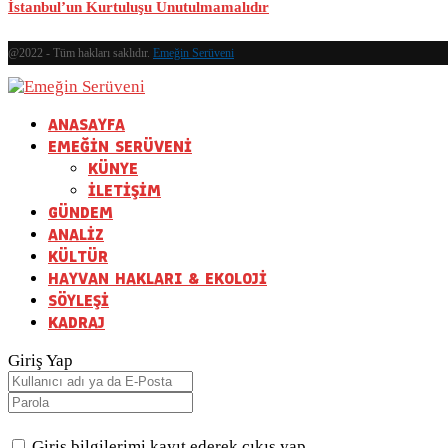
İstanbul’un Kurtuluşu Unutulmamalıdır
@2022 - Tüm hakları saklıdır.
Emeğin Serüveni
ANASAYFA
EMEĞİN SERÜVENİ
KÜNYE
İLETİŞİM
GÜNDEM
ANALİZ
KÜLTÜR
HAYVAN HAKLARI & EKOLOJİ
SÖYLEŞİ
KADRAJ
Giriş Yap
Giriş bilgilerimi kayıt ederek çıkış yap