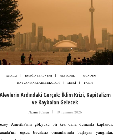
ANALİZ
EMEĞİN SERÜVENİ
FEATURED
GÜNDEM
HAYVAN HAKLARI & EKOLOJİ
SEÇKİ
TARİH
Alevlerin Ardındaki Gerçek: İklim Krizi, Kapitalizm
ve Kaybolan Gelecek
Nazım Tokşen
19 Temmuz 2026
uzey Amerika’nın gökyüzü bir kez daha dumanla kaplandı.
anada’nın uçsuz bucaksız ormanlarında başlayan yangınlar,