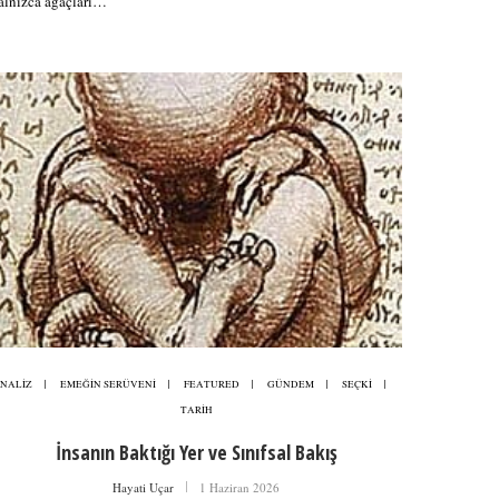
alnızca ağaçları…
NALİZ
EMEĞİN SERÜVENİ
FEATURED
GÜNDEM
SEÇKİ
TARİH
İnsanın Baktığı Yer ve Sınıfsal Bakış
Hayati Uçar
1 Haziran 2026