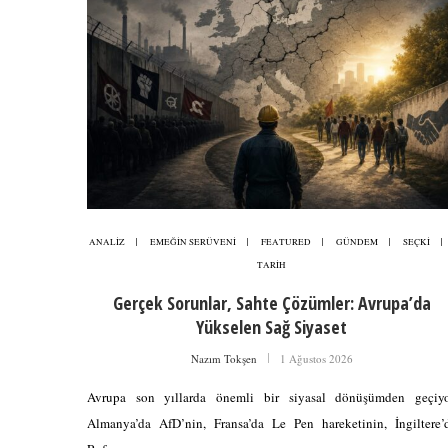
ANALİZ
EMEĞİN SERÜVENİ
FEATURED
GÜNDEM
SEÇKİ
TARİH
Gerçek Sorunlar, Sahte Çözümler: Avrupa’da
Yükselen Sağ Siyaset
Nazım Tokşen
1 Ağustos 2026
Avrupa son yıllarda önemli bir siyasal dönüşümden geçiyo
Almanya’da AfD’nin, Fransa’da Le Pen hareketinin, İngiltere’