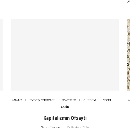
y
ANALİZ
EMEĞİN SERÜVENİ
FEATURED
GÜNDEM
SEÇKİ
A
TARİH
Kapitalizmin Ofsaytı
Nazım Tokşen
15 Haziran 2026