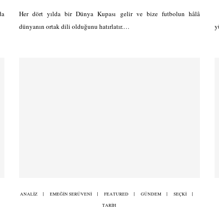
da
Her dört yılda bir Dünya Kupası gelir ve bize futbolun hâlâ
İ
dünyanın ortak dili olduğunu hatırlatır.…
y
ANALİZ
EMEĞİN SERÜVENİ
FEATURED
GÜNDEM
SEÇKİ
TARİH