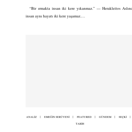
“Bir ırmakta insan iki kere yıkanmaz.” — Herakleitos Aslın
insan aynı hayatı iki kere yaşamaz.…
ANALİZ
EMEĞİN SERÜVENİ
FEATURED
GÜNDEM
SEÇKİ
TARİH