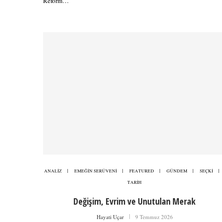
Reform…
ANALİZ
EMEĞİN SERÜVENİ
FEATURED
GÜNDEM
SEÇKİ
TARİH
Değişim, Evrim ve Unutulan Merak
Hayati Uçar
9 Temmuz 2026