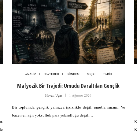
ANALİZ
FEATURED
GÜNDEM
SEÇKİ
TARİH
Mafyozik Bir Trajedi: Umudu Daraltılan Gençlik
Hayati Uçar
1 Ağustos 2026
Bir toplumda gençlik yalnızca işsizlikle değil, umutla sınanır. Ve
bazen en ağır yoksulluk para yoksulluğu değil,…
r.
K
de
K