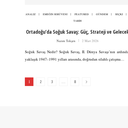
ANALİZ
EMEĞİN SERÜVENİ
FEATURED
GÜNDEM
SEÇKİ
TARİH
Ortadoğu’da Soğuk Savaş: Güç, Strateji ve Gelece
Nazım Tokşen
2 Mart 2026
Soğuk Savaş Nedir? Soğuk Savaş, II. Dünya Savaşı’nın ardınd
yaklaşık 1947–1991 yılları arasında, doğrudan silahlı çatışma…
1
2
3
…
8