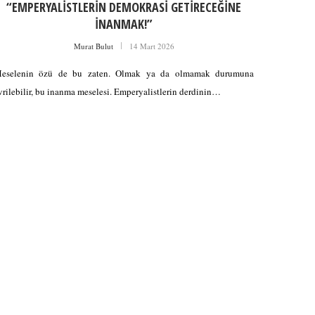
“EMPERYALİSTLERİN DEMOKRASİ GETİRECEĞİNE
İNANMAK!”
Murat Bulut
14 Mart 2026
eselenin özü de bu zaten. Olmak ya da olmamak durumuna
vrilebilir, bu inanma meselesi. Emperyalistlerin derdinin…