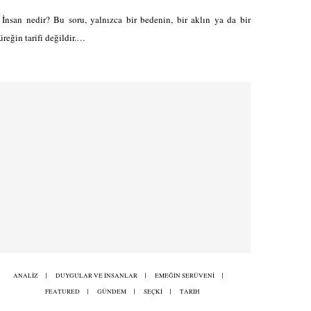
nsan nedir? Bu soru, yalnızca bir bedenin, bir aklın ya da bir
üreğin tarifi değildir.…
ANALİZ
DUYGULAR VE İNSANLAR
EMEĞİN SERÜVENİ
FEATURED
GÜNDEM
SEÇKİ
TARİH