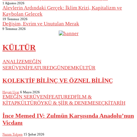
1 Ağustos 2026
Alevlerin Ardındaki Gerçek: İklim Krizi, Kapitalizm ve
Kaybolan Gelecek
19 Temmuz 2026
Değişim, Evrim ve Unutulan Merak
9 Temmuz 2026
KÜLTÜR
ANALİZ
EMEĞİN
SERÜVENİ
FEATURED
GÜNDEM
KÜLTÜR
KOLEKTİF BİLİNÇ VE ÖZNEL BİLİNÇ
Hayati Uçar
6 Mayıs 2026
EMEĞİN SERÜVENİ
FEATURED
FİLM &
KİTAP
KÜLTÜR
ÖYKÜ & ŞİİR & DENEME
SEÇKİ
TARİH
İnce Memed IV: Zulmün Karşısında Anadolu’nun
Vicdanı
Nazım Tokşen
15 Şubat 2026