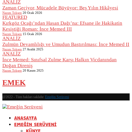
ANALİZ
Zaman Geçiyor, Mücadele Büyüyor: Beş Yılın Hikâyesi
Nazım Tokşen
20 Ocak 2026
FEATURED
Kırkgöz Ocağı’ndan Hasan Dağı’na: Efsane ile Hakikatin
Kesiştiği Roman: İnce Memed III
Nazım Tokşen
15 Ocak 2026
ANALİZ
Zulmün Devamlılığı ve Umudun Bastırılması: İnce Memed II
Nazım Tokşen
27 Aralık 2025
ANALİZ
İnce Memed: Sınıfsal Zulme Karşı Halkın Vicdanından
Doğan Direniş
Nazım Tokşen
20 Kasım 2025
EMEK
@2022 - Tüm hakları saklıdır.
Emeğin Serüveni
ANASAYFA
EMEĞİN SERÜVENİ
KÜNYE