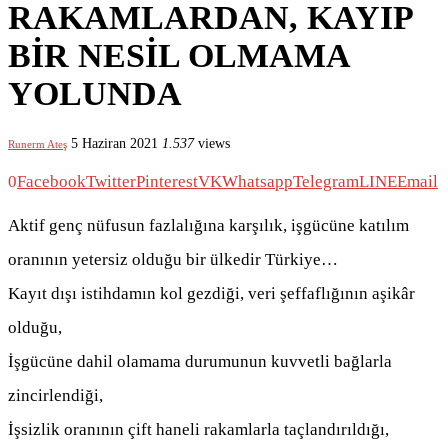
RAKAMLARDAN, KAYIP
BİR NESİL OLMAMA
YOLUNDA
5 Haziran 2021
1.537
views
Runerm Ateş
0
Facebook
Twitter
Pinterest
VK
Whatsapp
Telegram
LINE
Email
Aktif genç nüfusun fazlalığına karşılık, işgücüne katılım
oranının yetersiz olduğu bir ülkedir Türkiye…
Kayıt dışı istihdamın kol gezdiği, veri şeffaflığının aşikâr
olduğu,
İşgücüne dahil olamama durumunun kuvvetli bağlarla
zincirlendiği,
İşsizlik oranının çift haneli rakamlarla taçlandırıldığı,