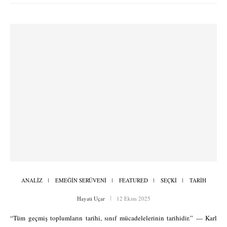
ANALİZ
EMEĞİN SERÜVENİ
FEATURED
SEÇKİ
TARİH
Hayati Uçar
12 Ekim 2025
“Tüm geçmiş toplumların tarihi, sınıf mücadelelerinin tarihidir.” — Karl