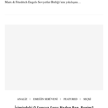
Marx & Friedrich Engels Sovyetler Birliği’nin yıkılışını…
ANALİZ
EMEĞİN SERÜVENİ
FEATURED
SEÇKİ
İçimizdeki O Sonsuz Soru: Neden Ben, Benim?