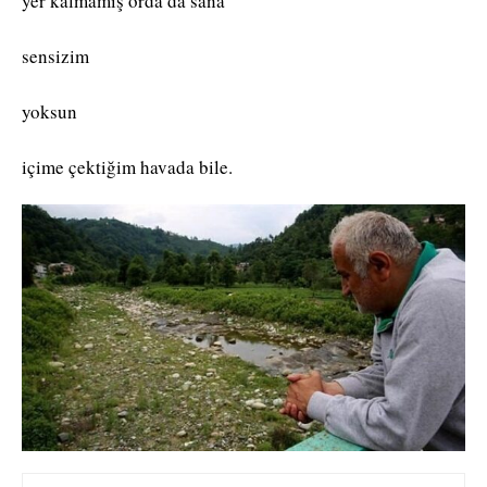
yer kalmamış orda da sana
sensizim
yoksun
içime çektiğim havada bile.