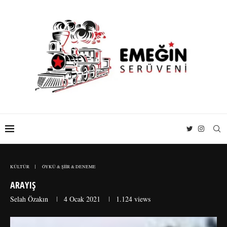
KÜLTÜR
ÖYKÜ & ŞİİR & DENEME
ARAYIŞ
Selah Özakın
4 Ocak 2021
1.124
views